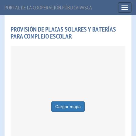
PORTAL DE LA COOPERACIÓN PÚBLICA VASCA
Toggl
naviga
PROVISIÓN DE PLACAS SOLARES Y BATERÍAS
PARA COMPLEJO ESCOLAR
Cargar mapa