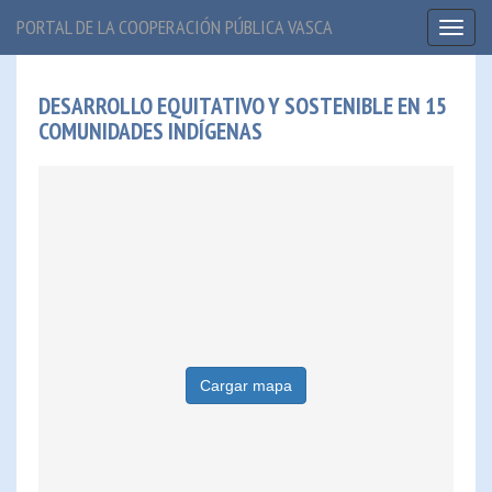
PORTAL DE LA COOPERACIÓN PÚBLICA VASCA
Toggl
naviga
DESARROLLO EQUITATIVO Y SOSTENIBLE EN 15
COMUNIDADES INDÍGENAS
Cargar mapa