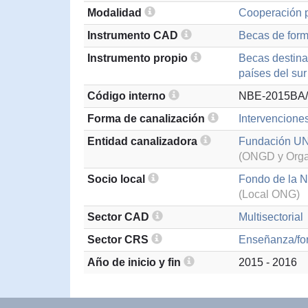
Modalidad
Cooperación p
Instrumento CAD
Becas de form
Instrumento propio
Becas destina
países del su
Código interno
NBE-2015BA/
Forma de canalización
Intervencione
Entidad canalizadora
Fundación UN
(ONGD y Organ
Socio local
Fondo de la N
(Local ONG)
Sector CAD
Multisectorial
Sector CRS
Enseñanza/for
Año de inicio y fin
2015 - 2016