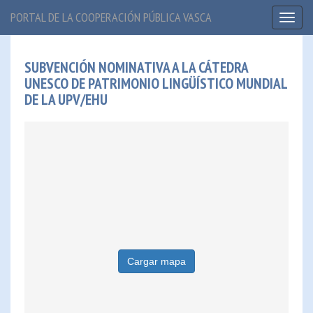
PORTAL DE LA COOPERACIÓN PÚBLICA VASCA
Toggl
naviga
SUBVENCIÓN NOMINATIVA A LA CÁTEDRA
UNESCO DE PATRIMONIO LINGÜÍSTICO MUNDIAL
DE LA UPV/EHU
Cargar mapa