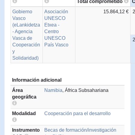
Total comprometido
C
Gobierno
Asociación
15.864,12 €
Vasco
UNESCO
(eLankidetza
Etxea -
- Agencia
Centro
Vasca de
UNESCO
Cooperación
País Vasco
y
Solidaridad)
Información adicional
Área
Namibia
, África Subsahariana
geográfica
Modalidad
Cooperación para el desarrollo
Instrumento
Becas de formación/investigación