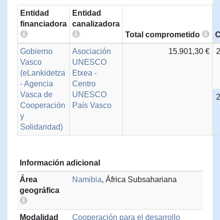
Entidad
Entidad
financiadora
canalizadora
Total comprometido
C
Gobierno
Asociación
15.901,30 €
Vasco
UNESCO
(eLankidetza
Etxea -
- Agencia
Centro
Vasca de
UNESCO
Cooperación
País Vasco
y
Solidaridad)
Información adicional
Área
Namibia
, África Subsahariana
geográfica
Modalidad
Cooperación para el desarrollo