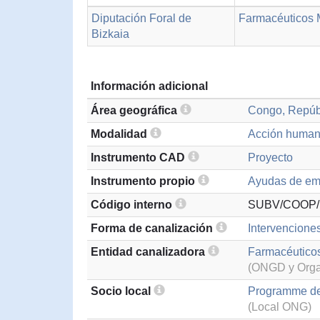
Diputación Foral de
Farmacéuticos 
Bizkaia
Información adicional
Área geográfica
Congo, Repúb
Modalidad
Acción humani
Instrumento CAD
Proyecto
Instrumento propio
Ayudas de eme
Código interno
SUBV/COOP/
Forma de canalización
Intervencione
Entidad canalizadora
Farmacéutico
(ONGD y Organ
Socio local
Programme de
(Local ONG)