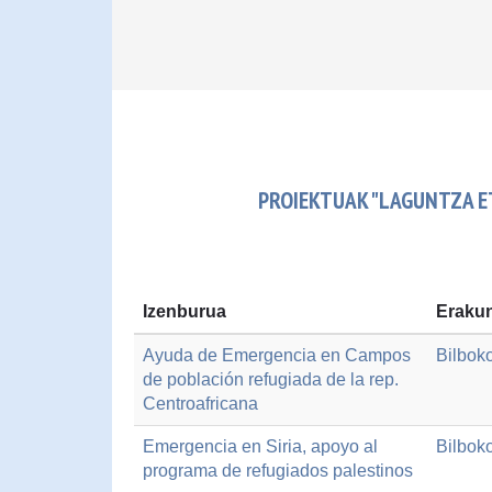
PROIEKTUAK "LAGUNTZA E
Izenburua
Erakun
Ayuda de Emergencia en Campos
Bilbok
de población refugiada de la rep.
Centroafricana
Emergencia en Siria, apoyo al
Bilbok
programa de refugiados palestinos