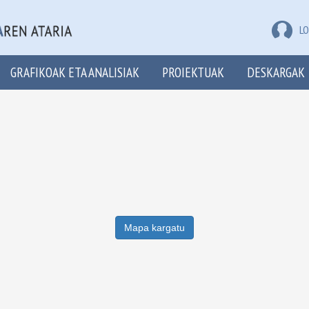
LO
GRAFIKOAK ETA ANALISIAK
PROIEKTUAK
DESKARGAK
Mapa kargatu