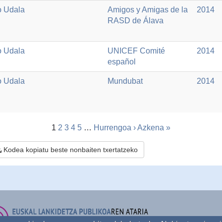
o Udala
Amigos y Amigas de la
2014
RASD de Álava
o Udala
UNICEF Comité
2014
español
o Udala
Mundubat
2014
1
2
3
4
5
…
Hurrengoa ›
Azkena »
Kodea kopiatu beste nonbaiten txertatzeko