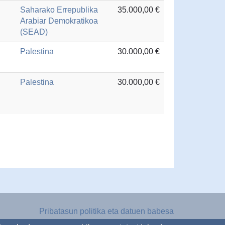
Saharako Errepublika
35.000,00 €
Arabiar Demokratikoa
(SEAD)
Palestina
30.000,00 €
Palestina
30.000,00 €
Pribatasun politika eta datuen babesa
Lege oharra