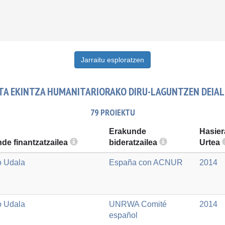
Jarraitu esploratzen
TA EKINTZA HUMANITARIORAKO DIRU-LAGUNTZEN DEIA
79 PROIEKTU
Erakunde
Hasier
de finantzatzailea
bideratzailea
Urtea
o Udala
España con ACNUR
2014
o Udala
UNRWA Comité
2014
español