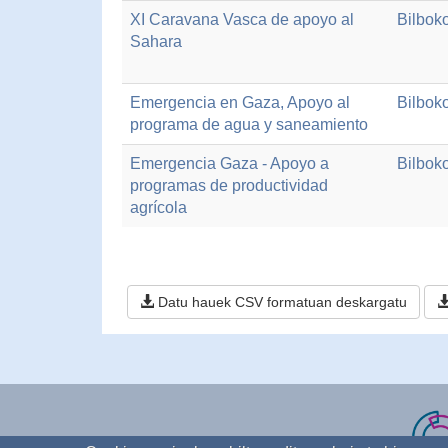
XI Caravana Vasca de apoyo al
Bilbok
Sahara
Emergencia en Gaza, Apoyo al
Bilbok
programa de agua y saneamiento
Emergencia Gaza - Apoyo a
Bilbok
programas de productividad
agrícola
Datu hauek CSV formatuan deskargatu