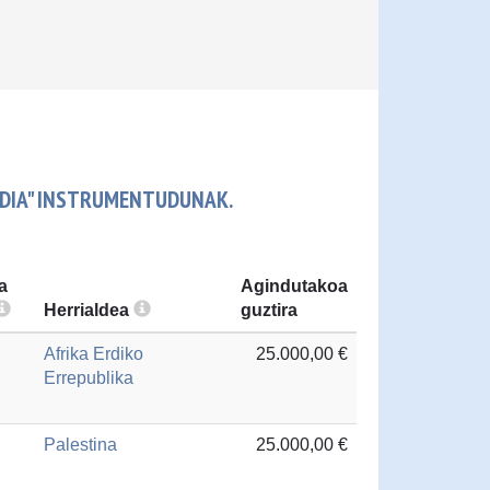
LDIA" INSTRUMENTUDUNAK.
a
Agindutakoa
Herrialdea
guztira
Afrika Erdiko
25.000,00 €
Errepublika
Palestina
25.000,00 €