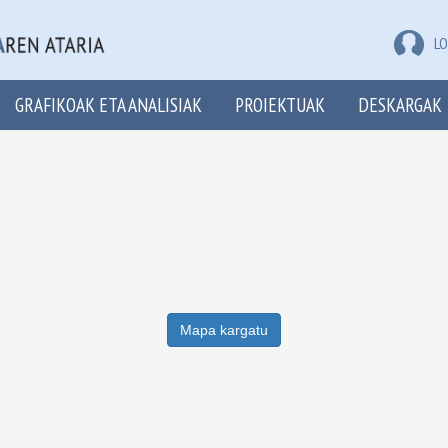
LO
GRAFIKOAK ETA ANALISIAK
PROIEKTUAK
DESKARGAK
Mapa kargatu