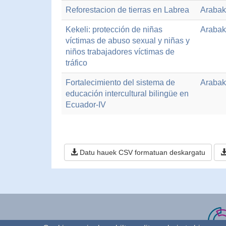
Reforestacion de tierras en Labrea
Arabak
Kekeli: protección de niñas
Arabak
víctimas de abuso sexual y niñas y
niños trabajadores víctimas de
tráfico
Fortalecimiento del sistema de
Arabak
educación intercultural bilingüe en
Ecuador-IV
Datu hauek CSV formatuan deskargatu