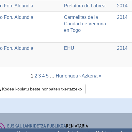
o Foru Aldundia
Prelatura de Labrea
2014
o Foru Aldundia
Carmelitas de la
2014
Caridad de Vedruna
en Togo
o Foru Aldundia
EHU
2014
1
2
3
4
5
…
Hurrengoa ›
Azkena »
Kodea kopiatu beste nonbaiten txertatzeko