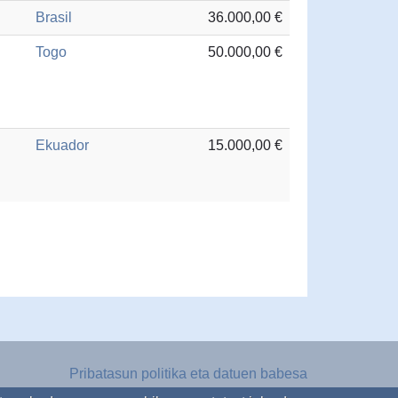
Brasil
36.000,00 €
Togo
50.000,00 €
Ekuador
15.000,00 €
Pribatasun politika eta datuen babesa
Lege oharra