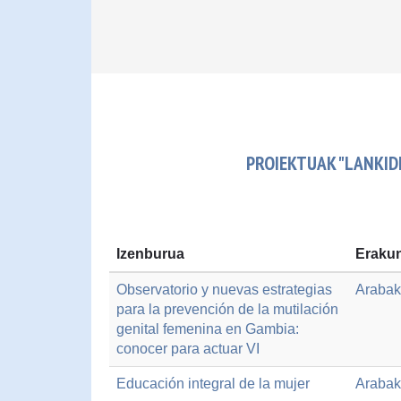
PROIEKTUAK "LANKI
Izenburua
Erakun
Observatorio y nuevas estrategias
Arabak
para la prevención de la mutilación
genital femenina en Gambia:
conocer para actuar VI
Educación integral de la mujer
Arabak