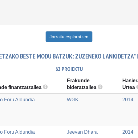
Jarraitu esploratzen
DETZAKO BESTE MODU BATZUK: ZUZENEKO LANKIDETZA"
62 PROIEKTU
Erakunde
Hasier
de finantzatzailea
bideratzailea
Urtea
o Foru Aldundia
WGK
2014
o Foru Aldundia
Jeevan Dhara
2014