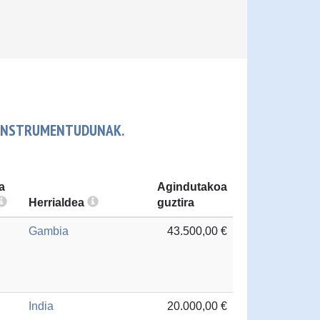
 INSTRUMENTUDUNAK.
a
Agindutakoa
Herrialdea
guztira
Gambia
43.500,00 €
India
20.000,00 €