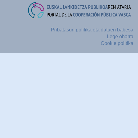
Pribatasun politika eta datuen babesa
Lege oharra
Cookie politika