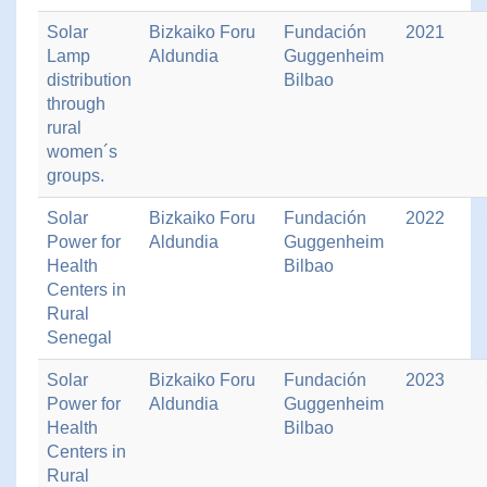
Solar
Bizkaiko Foru
Fundación
2021
Lamp
Aldundia
Guggenheim
distribution
Bilbao
through
rural
women´s
groups.
Solar
Bizkaiko Foru
Fundación
2022
Power for
Aldundia
Guggenheim
Health
Bilbao
Centers in
Rural
Senegal
Solar
Bizkaiko Foru
Fundación
2023
Power for
Aldundia
Guggenheim
Health
Bilbao
Centers in
Rural