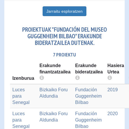
Jarraitu esploratzen
PROIEKTUAK "FUNDACIÓN DEL MUSEO
GUGGENHEIM BILBAO" ERAKUNDE
BIDERATZAILEA DUTENAK.
7 PROIEKTU
Erakunde
Erakunde
Hasiera
finantzatzailea
bideratzailea
Urtea
Izenburua
Luces
Bizkaiko Foru
Fundación
2019
para
Aldundia
Guggenheim
Senegal
Bilbao
Luces
Bizkaiko Foru
Fundación
2020
para
Aldundia
Guggenheim
Senegal
Bilbao