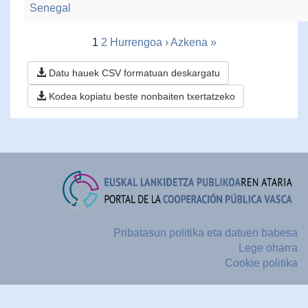
Senegal
1
2
Hurrengoa ›
Azkena »
Datu hauek CSV formatuan deskargatu
Kodea kopiatu beste nonbaiten txertatzeko
Pribatasun politika eta datuen babesa
Lege oharra
Cookie politika