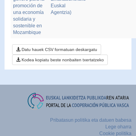
promoción de
Euskal
una economía
Agentzia)
solidaria y
sostenible en
Mozambique
Datu hauek CSV formatuan deskargatu
Kodea kopiatu beste nonbaiten txertatzeko
Pribatasun politika eta datuen babesa
Lege oharra
Cookie politika