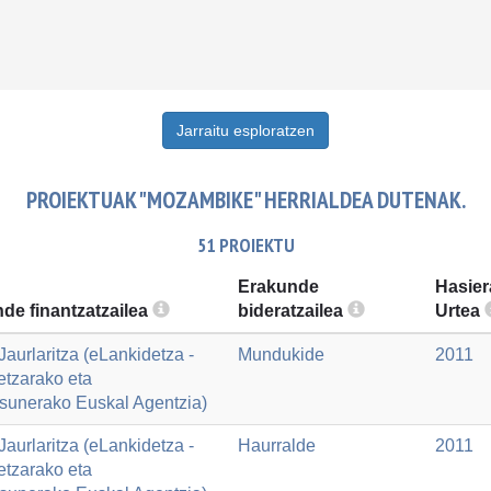
Jarraitu esploratzen
PROIEKTUAK "MOZAMBIKE" HERRIALDEA DUTENAK.
51 PROIEKTU
Erakunde
Hasier
de finantzatzailea
bideratzailea
Urtea
aurlaritza (eLankidetza -
Mundukide
2011
etzarako eta
asunerako Euskal Agentzia)
aurlaritza (eLankidetza -
Haurralde
2011
etzarako eta