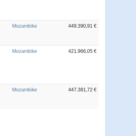
Mozambike
449.390,91 €
Mozambike
421.966,05 €
Mozambike
447.381,72 €