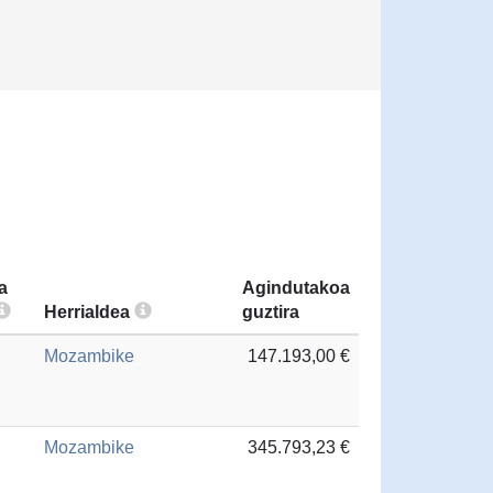
a
Agindutakoa
Herrialdea
guztira
Mozambike
147.193,00 €
Mozambike
345.793,23 €