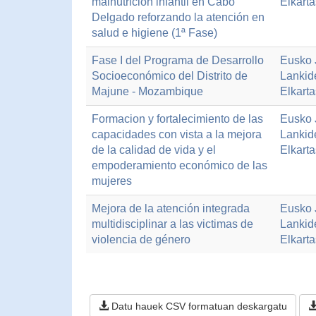
malnutrición infantil en Cabo
Elkart
Delgado reforzando la atención en
salud e higiene (1ª Fase)
Fase I del Programa de Desarrollo
Eusko J
Socioeconómico del Distrito de
Lankid
Majune - Mozambique
Elkart
Formacion y fortalecimiento de las
Eusko J
capacidades con vista a la mejora
Lankid
de la calidad de vida y el
Elkart
empoderamiento económico de las
mujeres
Mejora de la atención integrada
Eusko J
multidisciplinar a las victimas de
Lankid
violencia de género
Elkart
Datu hauek CSV formatuan deskargatu