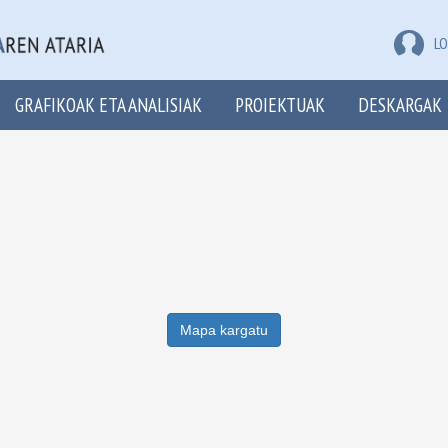
LO
GRAFIKOAK ETA ANALISIAK
PROIEKTUAK
DESKARGAK
Mapa kargatu