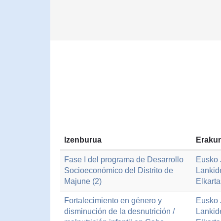
Izenburua
Erakun
Fase I del programa de Desarrollo
Eusko J
Socioeconómico del Distrito de
Lankid
Majune (2)
Elkart
Fortalecimiento en género y
Eusko J
disminución de la desnutrición /
Lankid