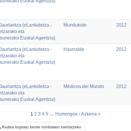
asunerako Euskal Agentzia)
aurlaritza (eLankidetza -
Mundukide
2012
etzarako eta
asunerako Euskal Agentzia)
aurlaritza (eLankidetza -
Haurralde
2012
etzarako eta
asunerako Euskal Agentzia)
aurlaritza (eLankidetza -
Médicos del Mundo
2012
etzarako eta
asunerako Euskal Agentzia)
1
2
3
4
5
…
Hurrengoa ›
Azkena »
Kodea kopiatu beste nonbaiten txertatzeko