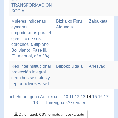
TRANSFORMACIÓN
SOCIAL
Mujeres indígenas
Bizkaiko Foru
Zabalketa
aymaras
Aldundia
empoderadas para el
ejercicio de sus
derechos. (Altiplano
Boliviano). Fase III.
(Plurianual, año 2/4)
Red Interinstitucional
Bilboko Udala
Anesvad
protección integral
derechos sexuales y
reproductivos Fase III
« Lehenengoa
‹ Aurrekoa
…
10
11
12
13
14
15
16
17
18
…
Hurrengoa ›
Azkena »
Datu hauek CSV formatuan deskargatu