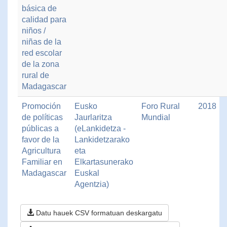
básica de
calidad para
niños /
niñas de la
red escolar
de la zona
rural de
Madagascar
Promoción
Eusko
Foro Rural
2018
de políticas
Jaurlaritza
Mundial
públicas a
(eLankidetza -
favor de la
Lankidetzarako
Agricultura
eta
Familiar en
Elkartasunerako
Madagascar
Euskal
Agentzia)
Datu hauek CSV formatuan deskargatu