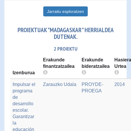
Jarraitu esploratzen
PROIEKTUAK "MADAGASKAR" HERRIALDEA
DUTENAK.
2 PROIEKTU
Erakunde
Erakunde
Hasier
finantzatzailea
bideratzailea
Urtea
Izenburua
Impulsar el
Zarauzko Udala
PROYDE-
2014
programa
PROEGA
de
desarrollo
escolar.
Garantizar
la
educación