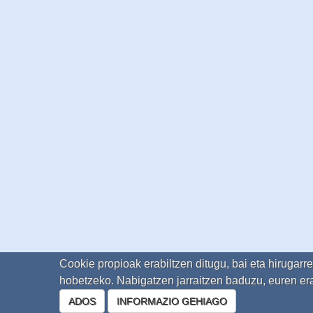
Cookie propioak erabiltzen ditugu, bai eta hirugarr
hobetzeko. Nabigatzen jarraitzen baduzu, euren era
ADOS
INFORMAZIO GEHIAGO