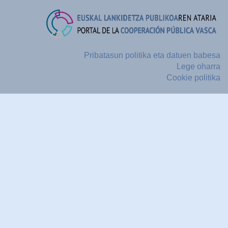
Pribatasun politika eta datuen babesa
Lege oharra
Cookie politika