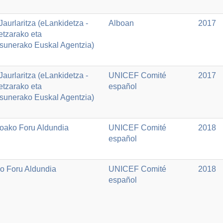
aurlaritza (eLankidetza -
Alboan
2017
etzarako eta
asunerako Euskal Agentzia)
aurlaritza (eLankidetza -
UNICEF Comité
2017
etzarako eta
español
asunerako Euskal Agentzia)
oako Foru Aldundia
UNICEF Comité
2018
español
o Foru Aldundia
UNICEF Comité
2018
español