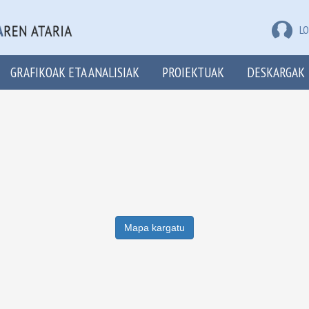
LO
GRAFIKOAK ETA ANALISIAK
PROIEKTUAK
DESKARGAK
Mapa kargatu