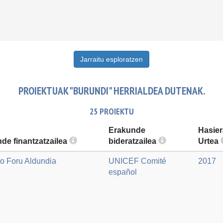
Jarraitu esploratzen
PROIEKTUAK "BURUNDI" HERRIALDEA DUTENAK.
25 PROIEKTU
Erakunde
Hasier
de finantzatzailea
bideratzailea
Urtea
o Foru Aldundia
UNICEF Comité
2017
español