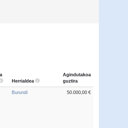
a
Agindutakoa
Herrialdea
guztira
Burundi
50.000,00 €