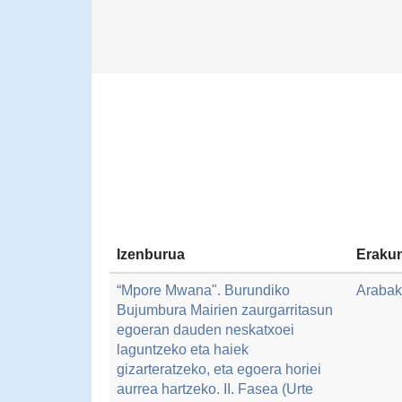
Izenburua
Erakun
“Mpore Mwana". Burundiko
Arabak
Bujumbura Mairien zaurgarritasun
egoeran dauden neskatxoei
laguntzeko eta haiek
gizarteratzeko, eta egoera horiei
aurrea hartzeko. II. Fasea (Urte