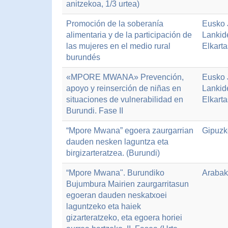
anitzekoa, 1/3 urtea)
Promoción de la soberanía
Eusko J
alimentaria y de la participación de
Lankid
las mujeres en el medio rural
Elkart
burundés
«MPORE MWANA» Prevención,
Eusko J
apoyo y reinserción de niñas en
Lankid
situaciones de vulnerabilidad en
Elkart
Burundi. Fase II
“Mpore Mwana” egoera zaurgarrian
Gipuzk
dauden nesken laguntza eta
birgizarteratzea. (Burundi)
“Mpore Mwana". Burundiko
Arabak
Bujumbura Mairien zaurgarritasun
egoeran dauden neskatxoei
laguntzeko eta haiek
gizarteratzeko, eta egoera horiei