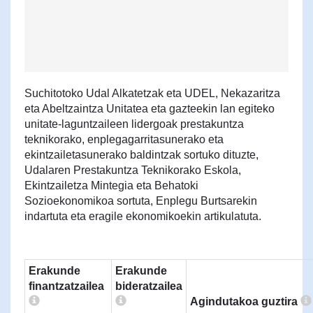
Suchitotoko Udal Alkatetzak eta UDEL, Nekazaritza
eta Abeltzaintza Unitatea eta gazteekin lan egiteko
unitate-laguntzaileen lidergoak prestakuntza
teknikorako, enplegagarritasunerako eta
ekintzailetasunerako baldintzak sortuko dituzte,
Udalaren Prestakuntza Teknikorako Eskola,
Ekintzailetza Mintegia eta Behatoki
Sozioekonomikoa sortuta, Enplegu Burtsarekin
indartuta eta eragile ekonomikoekin artikulatuta.
Erakunde
Erakunde
finantzatzailea
bideratzailea
Agindutakoa guztira