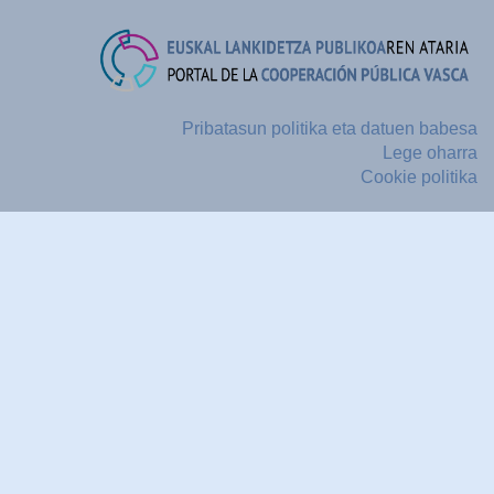
Pribatasun politika eta datuen babesa
Lege oharra
Cookie politika