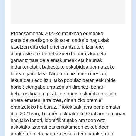
Proposamenak 2023ko martxoan egindako
partaidetza-diagnostikoaren ondorio nagusiak
jasotzen ditu eta horiei erantzuten. Izan ere,
diagnostikoak berretsi zuen beharrezkoa eta
garrantzitsua dela emakumeak eta haurrak
indarkerietatik babesteko eskubidea bermatzeko
lanean jarraitzea. Nigerren bizi diren iheslari,
lekualdatu edo itzulitako populazioetan eskubide
horiek etengabe urratzen ari direnez, behar-
beharrezkoa da gizatalde horiei eskaintzen zaien
arreta ematen jarraitzea, oinarrizko premiei
erantzuteko helburuz. Proiektuak jarraipena ematen
dio, 2021ean, Tillabéri eskualdeko Ouallam komunan
hasitako lanari, identifikatutako arazoen ertz
askotako izaerari eta emakumeen eskubideen
urraketaren eta haurren eskubideen urraketaren