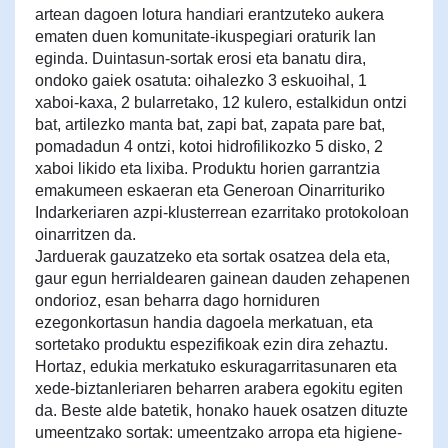
artean dagoen lotura handiari erantzuteko aukera
ematen duen komunitate-ikuspegiari oraturik lan
eginda. Duintasun-sortak erosi eta banatu dira,
ondoko gaiek osatuta: oihalezko 3 eskuoihal, 1
xaboi-kaxa, 2 bularretako, 12 kulero, estalkidun ontzi
bat, artilezko manta bat, zapi bat, zapata pare bat,
pomadadun 4 ontzi, kotoi hidrofilikozko 5 disko, 2
xaboi likido eta lixiba. Produktu horien garrantzia
emakumeen eskaeran eta Generoan Oinarrituriko
Indarkeriaren azpi-klusterrean ezarritako protokoloan
oinarritzen da.
Jarduerak gauzatzeko eta sortak osatzea dela eta,
gaur egun herrialdearen gainean dauden zehapenen
ondorioz, esan beharra dago horniduren
ezegonkortasun handia dagoela merkatuan, eta
sortetako produktu espezifikoak ezin dira zehaztu.
Hortaz, edukia merkatuko eskuragarritasunaren eta
xede-biztanleriaren beharren arabera egokitu egiten
da. Beste alde batetik, honako hauek osatzen dituzte
umeentzako sortak: umeentzako arropa eta higiene-