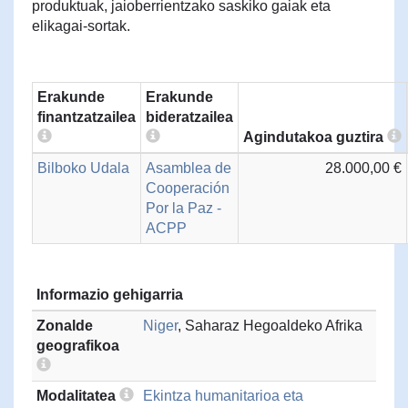
produktuak, jaioberrientzako saskiko gaiak eta
elikagai-sortak.
Erakunde
Erakunde
finantzatzailea
bideratzailea
Agindutakoa guztira
Bilboko Udala
Asamblea de
28.000,00 €
Cooperación
Por la Paz -
ACPP
Informazio gehigarria
Zonalde
Niger
, Saharaz Hegoaldeko Afrika
geografikoa
Modalitatea
Ekintza humanitarioa eta