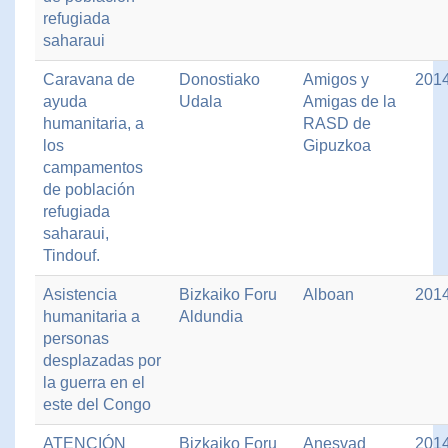
refugiada
saharaui
Caravana de
Donostiako
Amigos y
201
ayuda
Udala
Amigas de la
humanitaria, a
RASD de
los
Gipuzkoa
campamentos
de población
refugiada
saharaui,
Tindouf.
Asistencia
Bizkaiko Foru
Alboan
201
humanitaria a
Aldundia
personas
desplazadas por
la guerra en el
este del Congo
ATENCIÓN
Bizkaiko Foru
Anesvad
201