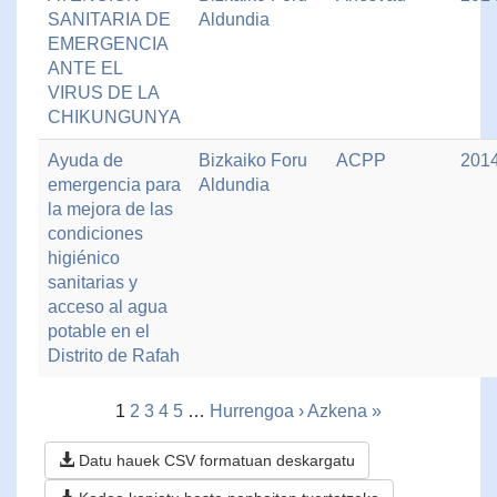
SANITARIA DE
Aldundia
EMERGENCIA
ANTE EL
VIRUS DE LA
CHIKUNGUNYA
Ayuda de
Bizkaiko Foru
ACPP
201
emergencia para
Aldundia
la mejora de las
condiciones
higiénico
sanitarias y
acceso al agua
potable en el
Distrito de Rafah
1
2
3
4
5
…
Hurrengoa ›
Azkena »
Datu hauek CSV formatuan deskargatu