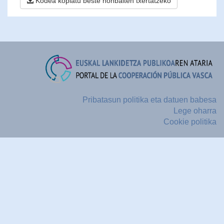
Kodea kopiatu beste nonbaiten txertatzeko
Pribatasun politika eta datuen babesa
Lege oharra
Cookie politika