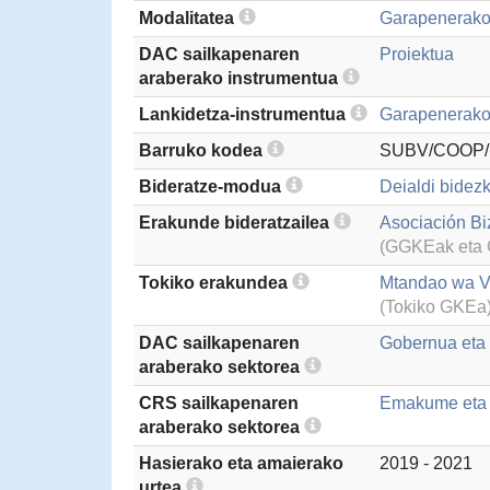
Modalitatea
Garapenerako
DAC sailkapenaren
Proiektua
araberako instrumentua
Lankidetza-instrumentua
Garapenerako 
Barruko kodea
SUBV/COOP/
Bideratze-modua
Deialdi bidezk
Erakunde bideratzailea
Asociación Bi
(GGKEak eta G
Tokiko erakundea
Mtandao wa V
(Tokiko GKEa
DAC sailkapenaren
Gobernua eta g
araberako sektorea
CRS sailkapenaren
Emakume eta 
araberako sektorea
Hasierako eta amaierako
2019 - 2021
urtea