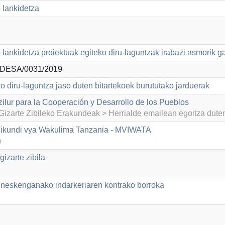
 lankidetza
lankidetza proiektuak egiteko diru-laguntzak irabazi asmorik g
DESA/0031/2019
o diru-laguntza jaso duten bitartekoek burututako jarduerak
zilur para la Cooperación y Desarrollo de los Pueblos
izarte Zibileko Erakundeak > Herrialde emailean egoitza dut
ikundi vya Wakulima Tanzania - MVIWATA
)
izarte zibila
neskenganako indarkeriaren kontrako borroka