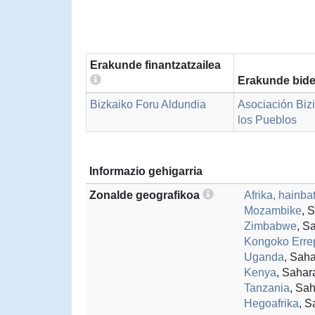
Erakunde finantzatzailea
Erakunde bide
Bizkaiko Foru Aldundia
Asociación Bizi
los Pueblos
Informazio gehigarria
Zonalde geografikoa
Afrika, hainba
Mozambike
, 
Zimbabwe
, S
Kongoko Erre
Uganda
, Sah
Kenya
, Sahar
Tanzania
, Sa
Hegoafrika
, S