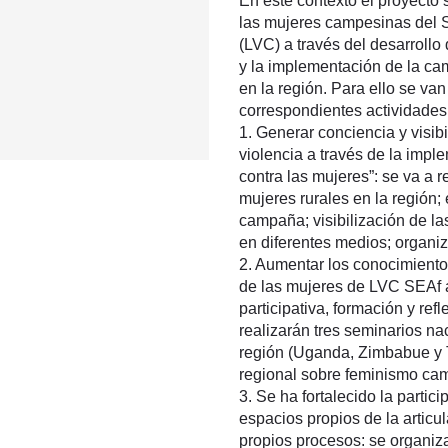
En este contexto el proyecto
las mujeres campesinas del S
(LVC) a través del desarroll
y la implementación de la ca
en la región. Para ello se van
correspondientes actividades
1. Generar conciencia y visibi
violencia a través de la imp
contra las mujeres”: se va a r
mujeres rurales en la región; 
campaña; visibilización de la
en diferentes medios; organi
2. Aumentar los conocimientos
de las mujeres de LVC SEAf a
participativa, formación y re
realizarán tres seminarios n
región (Uganda, Zimbabue y 
regional sobre feminismo ca
3. Se ha fortalecido la part
espacios propios de la articu
propios procesos: se organiz