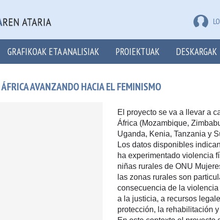
LO
GRAFIKOAK ETA ANALISIAK
PROIEKTUAK
DESKARGAK
E ÁFRICA AVANZANDO HACIA EL FEMINISMO
El proyecto se va a llevar a 
África (Mozambique, Zimbabu
Uganda, Kenia, Tanzania y Su
Los datos disponibles indica
ha experimentado violencia fí
niñas rurales de ONU Mujeres
las zonas rurales son particu
consecuencia de la violencia 
a la justicia, a recursos legal
protección, la rehabilitación y