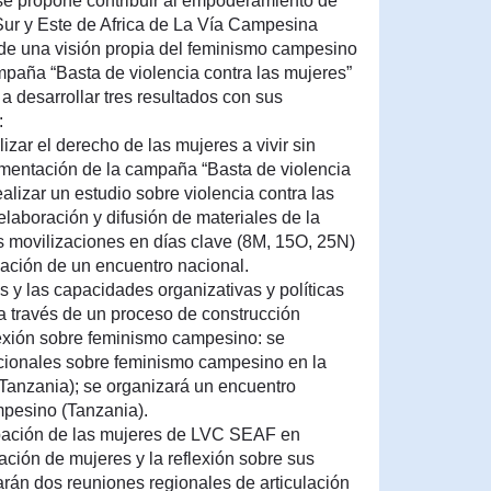
 se propone contribuir al empoderamiento de
ur y Este de Africa de La Vía Campesina
o de una visión propia del feminismo campesino
mpaña “Basta de violencia contra las mujeres”
 a desarrollar tres resultados con sus
:
lizar el derecho de las mujeres a vivir sin
lementación de la campaña “Basta de violencia
ealizar un estudio sobre violencia contra las
elaboración y difusión de materiales de la
s movilizaciones en días clave (8M, 15O, 25N)
zación de un encuentro nacional.
 y las capacidades organizativas y políticas
 través de un proceso de construcción
flexión sobre feminismo campesino: se
acionales sobre feminismo campesino en la
Tanzania); se organizará un encuentro
mpesino (Tanzania).
icipación de las mujeres de LVC SEAF en
lación de mujeres y la reflexión sobre sus
arán dos reuniones regionales de articulación