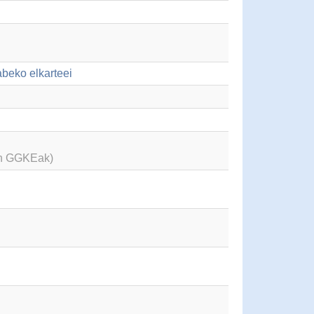
abeko elkarteei
en GGKEak)