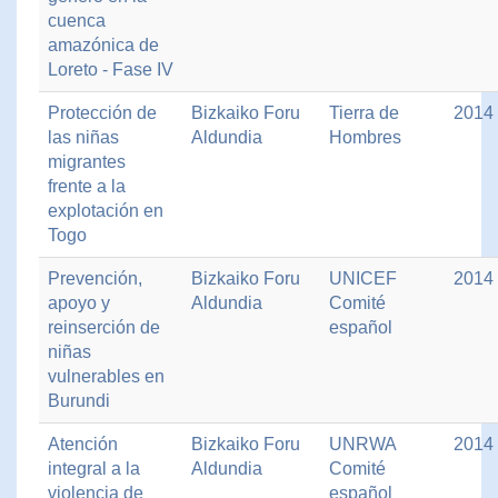
cuenca
amazónica de
Loreto - Fase IV
Protección de
Bizkaiko Foru
Tierra de
2014
las niñas
Aldundia
Hombres
migrantes
frente a la
explotación en
Togo
Prevención,
Bizkaiko Foru
UNICEF
2014
apoyo y
Aldundia
Comité
reinserción de
español
niñas
vulnerables en
Burundi
Atención
Bizkaiko Foru
UNRWA
2014
integral a la
Aldundia
Comité
violencia de
español