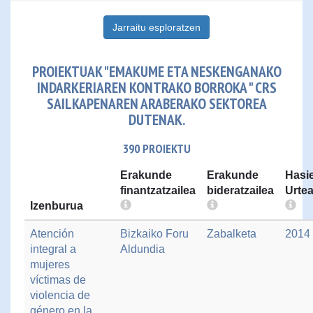
Jarraitu esploratzen
PROIEKTUAK "EMAKUME ETA NESKENGANAKO
INDARKERIAREN KONTRAKO BORROKA " CRS
SAILKAPENAREN ARABERAKO SEKTOREA
DUTENAK.
390 PROIEKTU
Erakunde
Erakunde
Hasi
finantzatzailea
bideratzailea
Urte
Izenburua
Atención
Bizkaiko Foru
Zabalketa
2014
integral a
Aldundia
mujeres
víctimas de
violencia de
género en la