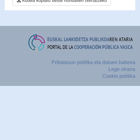
Kodea kopiatu beste nonbaiten txertatzeko
Pribatasun politika eta datuen babesa
Lege oharra
Cookie politika