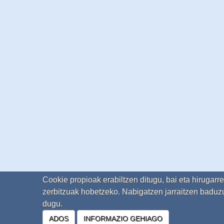
Cookie propioak erabiltzen ditugu, bai eta hirugarr
zerbitzuak hobetzeko. Nabigatzen jarraitzen baduzu
dugu.
ADOS
INFORMAZIO GEHIAGO