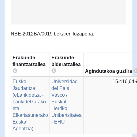
NBE-2012BA/0019 bekaren luzapena.
Erakunde
Erakunde
finantzatzailea
bideratzailea
Agindutakoa guztira
Eusko
Universidad
15.416,64 
Jaurlaritza
del País
(eLankidetza -
Vasco /
Lankidetzarako
Euskal
eta
Herriko
Elkartasunerako
Unibertsitatea
Euskal
- EHU
Agentzia)