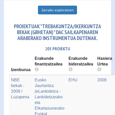
Jarraitu esploratzen
PROIEKTUAK "TREBAKUNTZA/IKERKUNTZA
BEKAK (GBHETAN)" DAC SAILKAPENAREN
ARABERAKO INSTRUMENTUA DUTENAK.
205 PROIEKTU
Erakunde
Erakunde
Hasiera
finantzatzailea
bideratzailea
Urtea
Izenburua
NBE
Eusko
EHU
2008
bekak -
Jaurlaritza
2008 /
(eLankidetza -
Luzapena
Lankidetzarako
eta
Elkartasunerako
Euskal