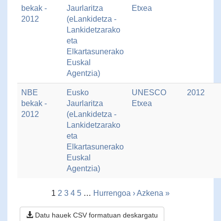
bekak -
Jaurlaritza
Etxea
2012
(eLankidetza -
Lankidetzarako
eta
Elkartasunerako
Euskal
Agentzia)
NBE
Eusko
UNESCO
2012
bekak -
Jaurlaritza
Etxea
2012
(eLankidetza -
Lankidetzarako
eta
Elkartasunerako
Euskal
Agentzia)
1
2
3
4
5
…
Hurrengoa ›
Azkena »
Datu hauek CSV formatuan deskargatu