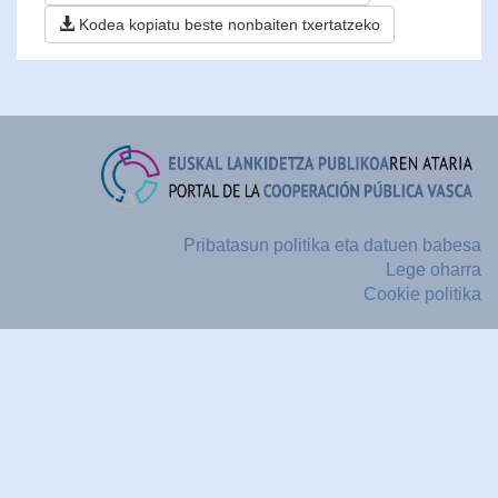
Kodea kopiatu beste nonbaiten txertatzeko
Pribatasun politika eta datuen babesa
Lege oharra
Cookie politika