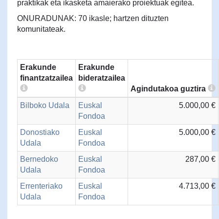
praktikak eta ikasketa amaierako proiektuak egitea.
ONURADUNAK: 70 ikasle; hartzen dituzten
komunitateak.
Erakunde
Erakunde
finantzatzailea
bideratzailea
Agindutakoa guztira
Bilboko Udala
Euskal
5.000,00 €
Fondoa
Donostiako
Euskal
5.000,00 €
Udala
Fondoa
Bernedoko
Euskal
287,00 €
Udala
Fondoa
Errenteriako
Euskal
4.713,00 €
Udala
Fondoa