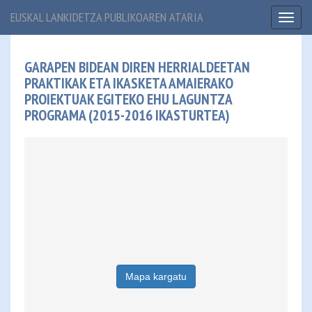
EUSKAL LANKIDETZA PUBLIKOAREN ATARIA
Toggl
naviga
GARAPEN BIDEAN DIREN HERRIALDEETAN
PRAKTIKAK ETA IKASKETA AMAIERAKO
PROIEKTUAK EGITEKO EHU LAGUNTZA
PROGRAMA (2015-2016 IKASTURTEA)
Mapa kargatu