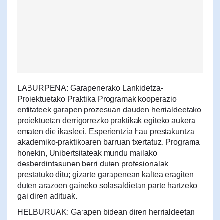
LABURPENA: Garapenerako Lankidetza-
Proiektuetako Praktika Programak kooperazio
entitateek garapen prozesuan dauden herrialdeetako
proiektuetan derrigorrezko praktikak egiteko aukera
ematen die ikasleei. Esperientzia hau prestakuntza
akademiko-praktikoaren barruan txertatuz. Programa
honekin, Unibertsitateak mundu mailako
desberdintasunen berri duten profesionalak
prestatuko ditu; gizarte garapenean kaltea eragiten
duten arazoen gaineko solasaldietan parte hartzeko
gai diren adituak.
HELBURUAK: Garapen bidean diren herrialdeetan