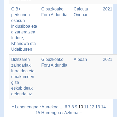
GIB+
Gipuzkoako
Calcuta
2021
pertsonen
Foru Aldundia
Ondoan
osasun
inklusiboa eta
gizarteratzea
Indore,
Khandwa eta
Udaiburren
Bizitzaren
Gipuzkoako
Alboan
2021
zaindariak:
Foru Aldundia
lurraldea eta
emakumeen
giza
eskubideak
defendatuz
« Lehenengoa
‹ Aurrekoa
…
6
7
8
9
10
11
12
13
14
15
Hurrengoa ›
Azkena »