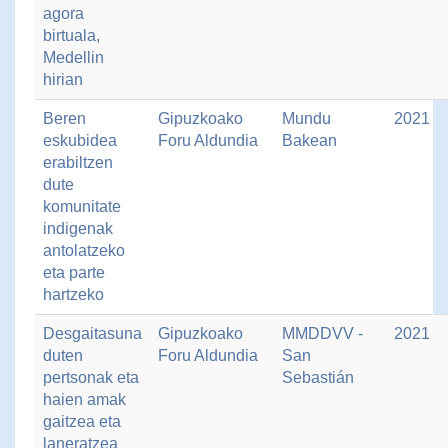
agora
birtuala,
Medellin
hirian
Beren
Gipuzkoako
Mundu
2021
eskubidea
Foru Aldundia
Bakean
erabiltzen
dute
komunitate
indigenak
antolatzeko
eta parte
hartzeko
Desgaitasuna
Gipuzkoako
MMDDVV -
2021
duten
Foru Aldundia
San
pertsonak eta
Sebastián
haien amak
gaitzea eta
laneratzea