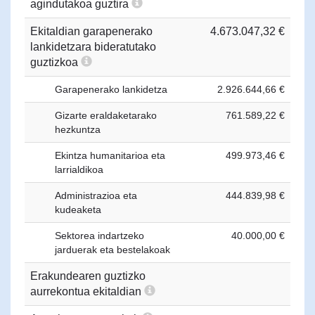
agindutakoa guztira
Ekitaldian garapenerako
4.673.047,32 €
lankidetzara bideratutako
guztizkoa
Garapenerako lankidetza
2.926.644,66 €
Gizarte eraldaketarako
761.589,22 €
hezkuntza
Ekintza humanitarioa eta
499.973,46 €
larrialdikoa
Administrazioa eta
444.839,98 €
kudeaketa
Sektorea indartzeko
40.000,00 €
jarduerak eta bestelakoak
Erakundearen guztizko
aurrekontua ekitaldian