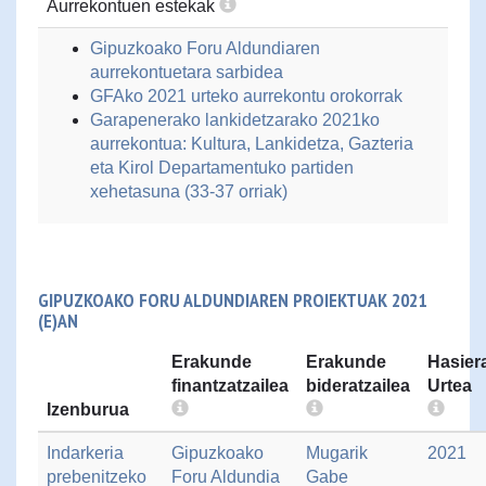
Aurrekontuen estekak
Gipuzkoako Foru Aldundiaren
aurrekontuetara sarbidea
GFAko 2021 urteko aurrekontu orokorrak
Garapenerako lankidetzarako 2021ko
aurrekontua: Kultura, Lankidetza, Gazteria
eta Kirol Departamentuko partiden
xehetasuna (33-37 orriak)
GIPUZKOAKO FORU ALDUNDIAREN PROIEKTUAK 2021
(E)AN
Erakunde
Erakunde
Hasier
finantzatzailea
bideratzailea
Urtea
Izenburua
Indarkeria
Gipuzkoako
Mugarik
2021
prebenitzeko
Foru Aldundia
Gabe