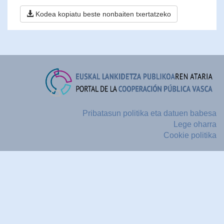
Kodea kopiatu beste nonbaiten txertatzeko
Pribatasun politika eta datuen babesa
Lege oharra
Cookie politika