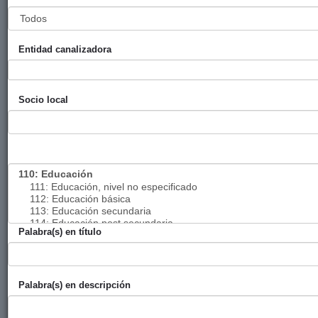
Feminista de
El Salvador
Entidad canalizadora
Celebración
Ayuntamiento
Bilbao
2024
del Día
de Bilbao
Mundial del
Socio local
Comercio
Justo, 9 de
mayo de
2024
Campaña a
Ayuntamiento
Bilbao
2024
favor del
de Bilbao
Comercio
Justo Black
Palabra(s) en título
Friday, del 2
al 8 de
diciembre de
Palabra(s) en descripción
2024
Fondo Vasco
Ayuntamiento
UNRWA
2024