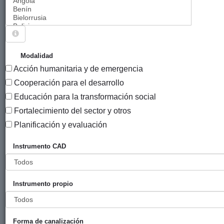
Sigue explorando
PROYECTOS (CO)FINANCIADOS POR
Modalidad
AYUNTAMIENTO DE BILBAO.
Acción humanitaria y de emergencia
899 PROYECTOS
Cooperación para el desarrollo
Educación para la transformación social
Año
Fortalecimiento del sector y otros
Entidad
Entidad
de
financiadora
canalizadora
inicio
Planificación y evaluación
Título
Instrumento CAD
Celebración
Ayuntamiento
Bilbao
2024
del 20
de Bilbao
aniversario
Instrumento propio
de la
colaboración
con la
Colectiva
Forma de canalización