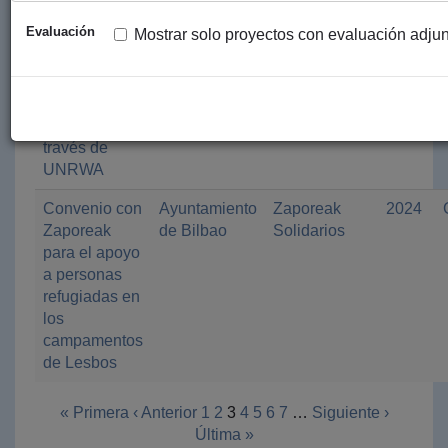
para la
de Bilbao
Comité
Evaluación
Mostrar solo proyectos con evaluación adju
respuesta a la
español
Emergencia
Humanitaria
de Gaza-
Palestina a
través de
UNRWA
Convenio con
Ayuntamiento
Zaporeak
2024
Zaporeak
de Bilbao
Solidarios
para el apoyo
a personas
refugiadas en
los
campamentos
de Lesbos
« Primera
‹ Anterior
1
2
3
4
5
6
7
…
Siguiente ›
Última »