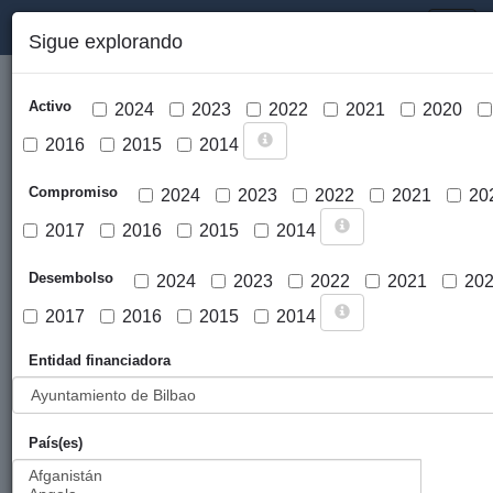
PORTAL DE LA COOPERACIÓN PÚBLICA VASCA
Toggl
Sigue explorando
naviga
Activo
2024
2023
2022
2021
2020
2016
2015
2014
Compromiso
2024
2023
2022
2021
20
2017
2016
2015
2014
Cargar mapa
Desembolso
2024
2023
2022
2021
20
2017
2016
2015
2014
Entidad financiadora
País(es)