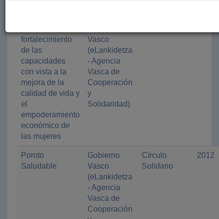
Chuquisaca)
Formacion y
Gobierno
Haurralde
2012
fortalecimiento
Vasco
de las
(eLankidetza
capacidades
- Agencia
con vista a la
Vasca de
mejora de la
Cooperación
calidad de vida y
y
el
Solidaridad)
empoderamiento
económico de
las mujeres
Poroto
Gobierno
Círculo
2012
Saludable
Vasco
Solidario
(eLankidetza
- Agencia
Vasca de
Cooperación