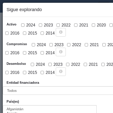
PORTAL DE LA COOPERACIÓN PÚBLICA VASCA
Toggl
Sigue explorando
naviga
Activo
2024
2023
2022
2021
2020
2016
2015
2014
Compromiso
2024
2023
2022
2021
20
2016
2015
2014
Cargar mapa
Desembolso
2024
2023
2022
2021
20
2016
2015
2014
Entidad financiadora
País(es)