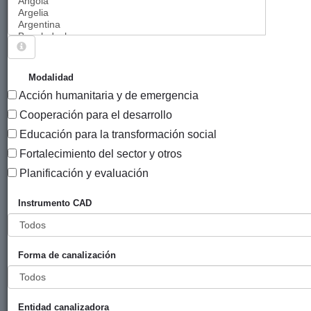
Sigue explorando
PROYECTOS .
Modalidad
Acción humanitaria y de emergencia
6855 PROYECTOS
Cooperación para el desarrollo
Año
Educación para la transformación social
Entidad
Entidad
de
Fortalecimiento del sector y otros
financiadora
canalizadora
inicio
Título
Planificación y evaluación
Movilizándonos
Gobierno
Manuel
2012
Instrumento CAD
por Africa
Vasco
Iradier
(eLankidetza
- Agencia
Forma de canalización
Vasca de
Cooperación
y
Solidaridad)
Entidad canalizadora