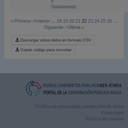
y
Solidaridad)
« Primera
‹ Anterior
…
18
19
20
21
22
23
24
25
26
…
Siguiente ›
Última »
Descargar estos datos en formato CSV
Copiar código para incrustar
Política de privacidad y protección de datos
Aviso legal
Política de cookies