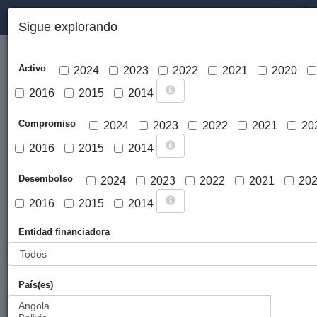
PORTAL DE LA COOPERACIÓN PÚBLICA VASCA
Toggl
Sigue explorando
naviga
Activo
2024
2023
2022
2021
2020
2016
2015
2014
Compromiso
2024
2023
2022
2021
20
2016
2015
2014
Cargar mapa
Desembolso
2024
2023
2022
2021
20
2016
2015
2014
Entidad financiadora
País(es)