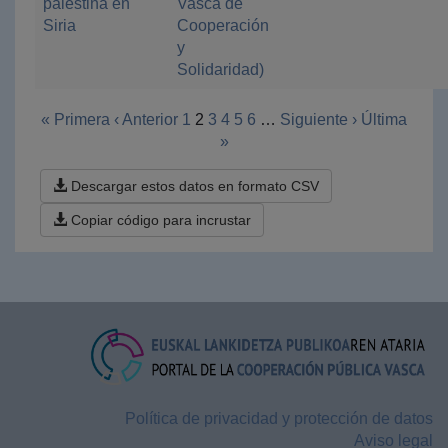
palestina en
Vasca de
Siria
Cooperación
y
Solidaridad)
« Primera
‹ Anterior
1
2
3
4
5
6
…
Siguiente ›
Última
»
Descargar estos datos en formato CSV
Copiar código para incrustar
Política de privacidad y protección de datos
Aviso legal