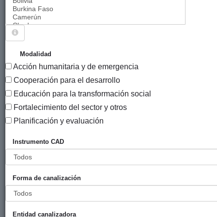
Sigue explorando
PROYECTOS QUE TIENEN EL INSTRUMENTO
Modalidad
"AYUDAS DE EMERGENCIA Y ACCIONES
Acción humanitaria y de emergencia
HUMANITARIAS (PRE)".
Cooperación para el desarrollo
254 PROYECTOS
Educación para la transformación social
Fortalecimiento del sector y otros
Año
Planificación y evaluación
Entidad
Entidad
de
financiadora
canalizadora
inicio
Instrumento CAD
Título
Articulación de
Gobierno
DYA Bizkaia
2014
una
Vasco
Forma de canalización
estrategia,desde
(eLankidetza
la perspectiva
- Agencia
de género,para
Vasca de
Entidad canalizadora
la restauración
Cooperación