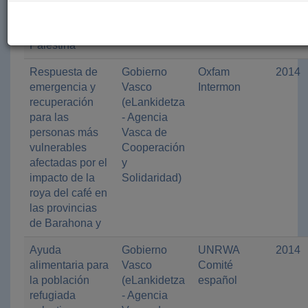
Gaza, Territorio
Solidaridad)
ocupado de
Palestina
Respuesta de
Gobierno
Oxfam
2014
emergencia y
Vasco
Intermon
recuperación
(eLankidetza
para las
- Agencia
personas más
Vasca de
vulnerables
Cooperación
afectadas por el
y
impacto de la
Solidaridad)
roya del café en
las provincias
de Barahona y
Ayuda
Gobierno
UNRWA
2014
alimentaria para
Vasco
Comité
la población
(eLankidetza
español
refugiada
- Agencia