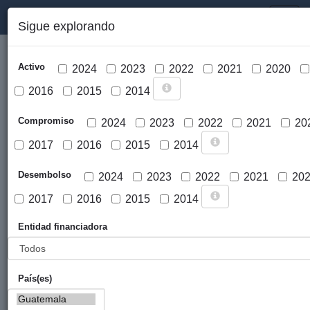
PORTAL DE LA COOPERACIÓN PÚBLICA VASCA
Toggl
Sigue explorando
naviga
Activo
2024
2023
2022
2021
2020
2016
2015
2014
Compromiso
2024
2023
2022
2021
20
2017
2016
2015
2014
Cargar mapa
Desembolso
2024
2023
2022
2021
20
2017
2016
2015
2014
Entidad financiadora
País(es)