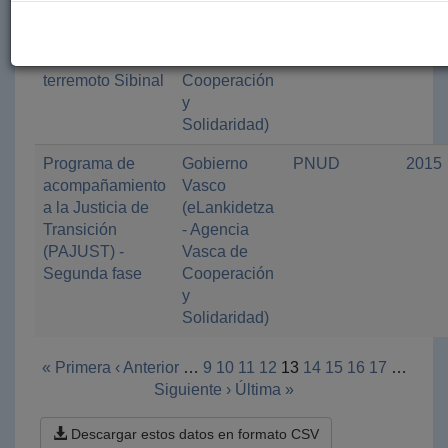
fortalecimiento
(eLankidetza
de capacidades
- Agencia
de afectados/as
Vasca de
terremoto Sibinal
Cooperación
y
Solidaridad)
Programa de
Gobierno
PNUD
2015
acompañamiento
Vasco
a la Justicia de
(eLankidetza
Transición
- Agencia
(PAJUST) -
Vasca de
Segunda fase
Cooperación
y
Solidaridad)
« Primera
‹ Anterior
…
9
10
11
12
13
14
15
16
17
…
Siguiente ›
Última »
Descargar estos datos en formato CSV