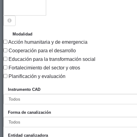
Sigue explorando
PROYECTOS CUYO PAÍS ES GUATEMALA.
Modalidad
Acción humanitaria y de emergencia
445 PROYECTOS
Cooperación para el desarrollo
Año
Educación para la transformación social
Entidad
Entidad
de
Fortalecimiento del sector y otros
financiadora
canalizadora
inicio
Título
Planificación y evaluación
Fortaleciendo la
Gobierno
Farmamundi
2015
Instrumento CAD
pertinencia
Vasco
cultural e
(eLankidetza
integralidad en
- Agencia
Forma de canalización
SSR de las
Vasca de
mujeres en
Cooperación
Huehuetenango
y
Solidaridad)
Entidad canalizadora