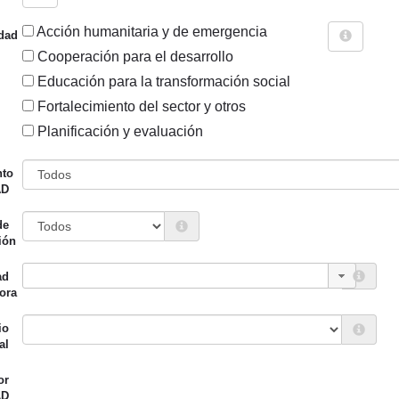
Acción humanitaria y de emergencia
dad
Cooperación para el desarrollo
Educación para la transformación social
Fortalecimiento del sector y otros
Sigue explorando
Planificación y evaluación
PROYECTOS CUYO SECTOR CAD ES MULTISECTORIAL.
nto
AD
456 PROYECTOS
de
Entidad canalizadora
Año de
ión
d financiadora
inicio
ad
o Vasco (eLankidetza -
EHU
2013
ora
 Vasca de Cooperación y
idad)
io
al
o Vasco (eLankidetza -
EHU
2013
or
 Vasca de Cooperación y
AD