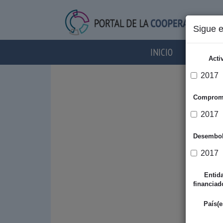
Sigue 
INICIO
AGENTES
Acti
2017
Comprom
2017
Desembo
2017
Entid
financiad
País(e