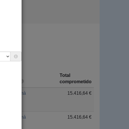
Total
País
comprometido
Panamá
15.416,64 €
Panamá
15.416,64 €