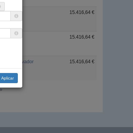
Cuba
15.416,64 €
Perú
15.416,64 €
El Salvador
15.416,64 €
 »