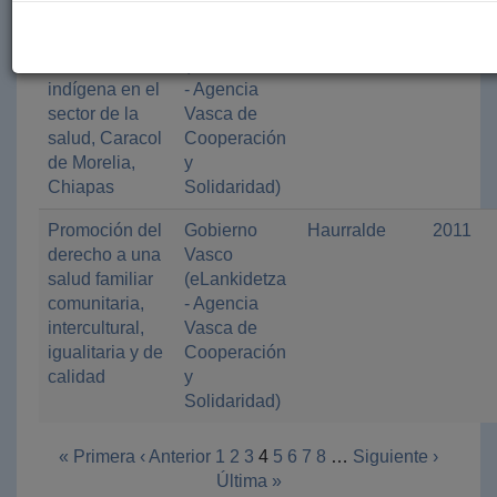
Profundización
Gobierno
Paz y
2011
del proceso de
Vasco
Solidaridad
autonomía
(eLankidetza
de Euskadi
indígena en el
- Agencia
sector de la
Vasca de
salud, Caracol
Cooperación
de Morelia,
y
Chiapas
Solidaridad)
Promoción del
Gobierno
Haurralde
2011
derecho a una
Vasco
salud familiar
(eLankidetza
comunitaria,
- Agencia
intercultural,
Vasca de
igualitaria y de
Cooperación
calidad
y
Solidaridad)
« Primera
‹ Anterior
1
2
3
4
5
6
7
8
…
Siguiente ›
Última »