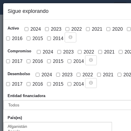
PORTAL DE LA COOPERACIÓN PÚBLICA VASCA
Toggl
Sigue explorando
naviga
Activo
2024
2023
2022
2021
2020
2016
2015
2014
Compromiso
2024
2023
2022
2021
20
2017
2016
2015
2014
Cargar mapa
Desembolso
2024
2023
2022
2021
20
2017
2016
2015
2014
Entidad financiadora
País(es)