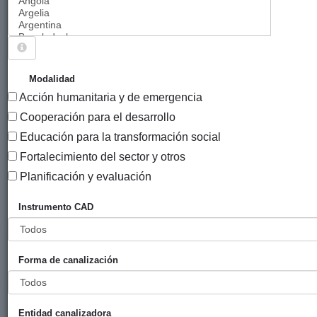
Sigue explorando
PROYECTOS .
Modalidad
Acción humanitaria y de emergencia
7327 PROYECTOS
Cooperación para el desarrollo
Año
Educación para la transformación social
Entidad
Entidad
de
Fortalecimiento del sector y otros
financiadora
canalizadora
inicio
Título
Planificación y evaluación
Programa de
Gobierno
Setem Hego
2011
Instrumento CAD
gestión social
Vasco
Haizea
y ambiental
(eLankidetza
participativa
- Agencia
Forma de canalización
con la
Vasca de
comunidad de
Cooperación
San Cristóbal
y
y San
Solidaridad)
Entidad canalizadora