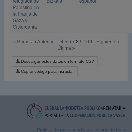
refugiada de
Bizkaia
español
Palestina en
la Franja de
Gaza y
Cisjordania
« Primera
‹ Anterior
…
4
5
6
7
8
9
10
11
Siguiente ›
Última »
Descargar estos datos en formato CSV
Copiar código para incrustar
Política de privacidad y protección de datos