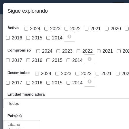
PORTAL DE LA COOPERACIÓN PÚBLICA VASCA
Toggl
Sigue explorando
naviga
Activo
2024
2023
2022
2021
2020
2016
2015
2014
Compromiso
2024
2023
2022
2021
20
2017
2016
2015
2014
Cargar mapa
Desembolso
2024
2023
2022
2021
20
2017
2016
2015
2014
Entidad financiadora
País(es)