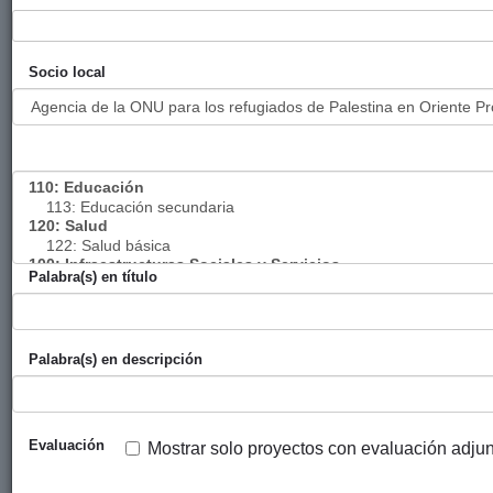
refugiada de
y
Palestina tras
Solidaridad)
la última
Socio local
ofensiva
militar sobre
la Franja de
Gaza
Puntos de
Gobierno
UNRWA
2022
P
salud que
Vasco
Comité
garantizan el
(eLankidetza
español
Palabra(s) en título
derecho a la
- Agencia
salud de las
Vasca de
comunidades
Cooperación
aisladas más
y
Palabra(s) en descripción
vulnerables
Solidaridad)
de
Cisjordania
Evaluación
Mostrar solo proyectos con evaluación adju
Asistencia
Diputación
UNRWA
2022
P
alimentaria
Foral de
Comité