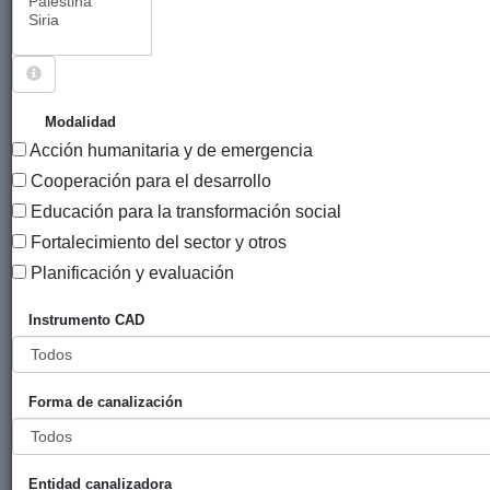
Sigue explorando
PROYECTOS CUYO SOCIO LOCAL ES AGENCIA DE
Modalidad
LA ONU PARA LOS REFUGIADOS DE PALESTINA
Acción humanitaria y de emergencia
EN ORIENTE PRÓXIMO - UNRWA PALESTINA.
Cooperación para el desarrollo
51 PROYECTOS
Educación para la transformación social
Fortalecimiento del sector y otros
Año
Planificación y evaluación
Entidad
Entidad
de
financiadora
canalizadora
inicio
Instrumento CAD
Título
Alimentación
Gobierno
UNRWA
2022
P
básica para
Vasco
Comité
Forma de canalización
garantizar la
(eLankidetza
español
supervivencia
- Agencia
de la
Vasca de
Entidad canalizadora
población
Cooperación