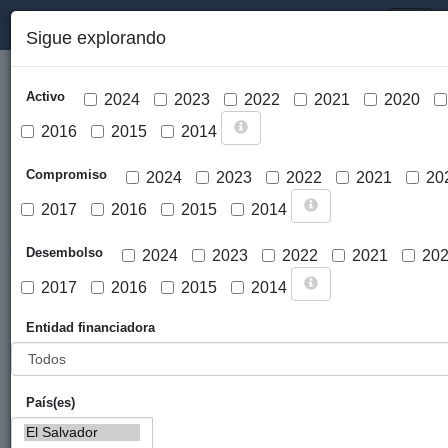
PORTAL DE LA COOPERACIÓN PÚBLICA VASCA
Toggl
Sigue explorando
naviga
Activo
2024
2023
2022
2021
2020
2016
2015
2014
Compromiso
2024
2023
2022
2021
20
2017
2016
2015
2014
Cargar mapa
Desembolso
2024
2023
2022
2021
20
2017
2016
2015
2014
Entidad financiadora
País(es)