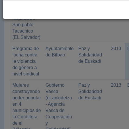
de incidencia
de las
mujeres de
San pablo
Tacachico
(EL Salvador)
Programa de
Ayuntamiento
Paz y
2013
lucha contra
de Bilbao
Solidaridad
la violencia
de Euskadi
de género a
nivel sindical
Mujeres
Gobierno
Paz y
2013
construyendo
Vasco
Solidaridad
poder popular
(eLankidetza
de Euskadi
en 4
- Agencia
municipios de
Vasca de
la Cordillera
Cooperación
de el
y