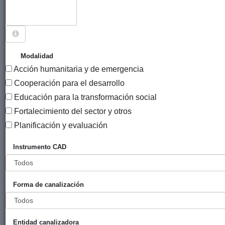
Sigue explorando
PROYECTOS CUYO PAÍS ES EL SALVADOR.
Modalidad
Acción humanitaria y de emergencia
338 PROYECTOS
Cooperación para el desarrollo
Año
Educación para la transformación social
Entidad
Entidad
de
Fortalecimiento del sector y otros
financiadora
canalizadora
inicio
Título
Planificación y evaluación
Convenio
Gobierno
Euskal
2012
Instrumento CAD
Euskal
Vasco
Fondoa
fondoa y
(eLankidetza
asociación de
- Agencia
Forma de canalización
entidades
Vasca de
locales
Cooperación
vascas
y
cooperantes
Solidaridad)
Entidad canalizadora