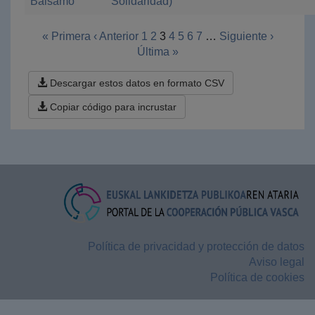
Bálsamo
Solidaridad)
« Primera
‹ Anterior
1
2
3
4
5
6
7
…
Siguiente ›
Última »
Descargar estos datos en formato CSV
Copiar código para incrustar
Política de privacidad y protección de datos
Aviso legal
Política de cookies