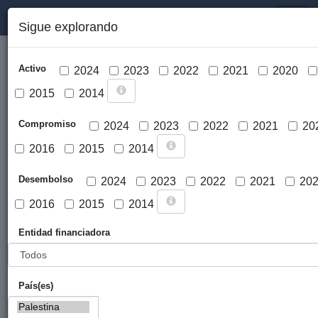
PORTAL DE LA COOPERACIÓN PÚBLICA VASCA
Toggl
Sigue explorando
naviga
Activo
2024
2023
2022
2021
2020
2015
2014
Compromiso
2024
2023
2022
2021
20
2016
2015
2014
Cargar mapa
Desembolso
2024
2023
2022
2021
20
2016
2015
2014
Entidad financiadora
País(es)