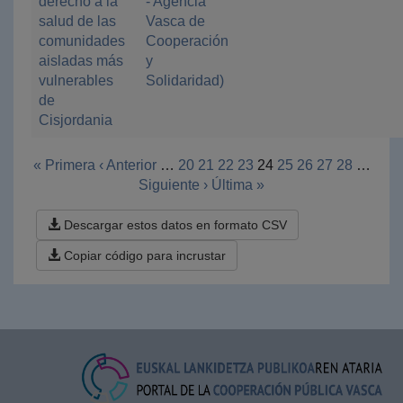
derecho a la
- Agencia
salud de las
Vasca de
comunidades
Cooperación
aisladas más
y
vulnerables
Solidaridad)
de
Cisjordania
« Primera
‹ Anterior
…
20
21
22
23
24
25
26
27
28
…
Siguiente ›
Última »
Descargar estos datos en formato CSV
Copiar código para incrustar