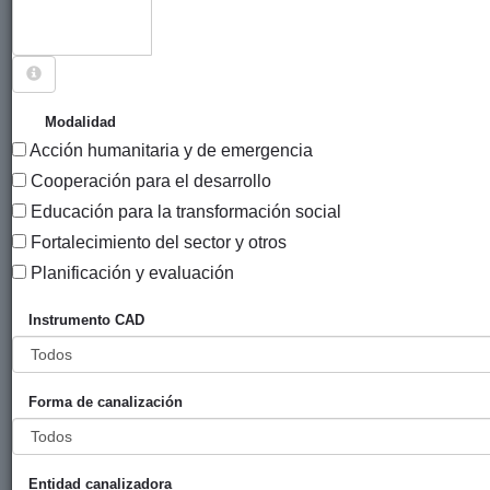
Sigue explorando
PROYECTOS CUYO PAÍS ES PALESTINA.
Modalidad
Acción humanitaria y de emergencia
187 PROYECTOS
Cooperación para el desarrollo
Educación para la transformación social
Entidad
Fortalecimiento del sector y otros
financiadora
Entidad canalizadora
Título
Planificación y evaluación
Rehabilitación
Ayuntamiento
FRANTZISKOTARRAK
Instrumento CAD
de residencia
de Zarautz
para personas
mayores
Forma de canalización
“Sociedad
Antoniana” en
Belén
Entidad canalizadora