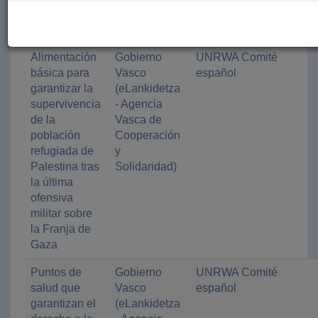
conforme al
DIH
Alimentación
Gobierno
UNRWA Comité
básica para
Vasco
español
garantizar la
(eLankidetza
supervivencia
- Agencia
de la
Vasca de
población
Cooperación
refugiada de
y
Palestina tras
Solidaridad)
la última
ofensiva
militar sobre
la Franja de
Gaza
Puntos de
Gobierno
UNRWA Comité
salud que
Vasco
español
garantizan el
(eLankidetza