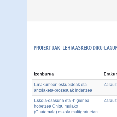
PROIEKTUAK "LEHIA ASKEKO DIRU-LAG
Izenburua
Erakun
Emakumeen eskubideak eta
Zarauz
antolaketa-prozesuak indartzea
Eskola-osasuna eta -higienea
Zarauz
hobetzea Chiquimulako
(Guatemala) eskola multigratuetan