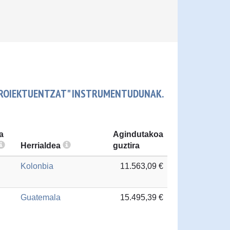
 PROIEKTUENTZAT" INSTRUMENTUDUNAK.
a
Agindutakoa
Herrialdea
guztira
Kolonbia
11.563,09 €
Guatemala
15.495,39 €