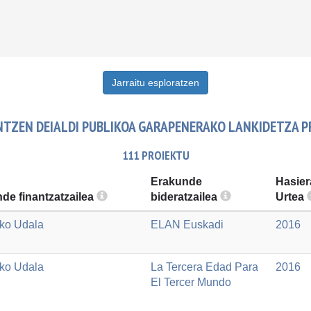
Jarraitu esploratzen
UNTZEN DEIALDI PUBLIKOA GARAPENERAKO LANKIDETZA
111 PROIEKTU
Erakunde
Hasier
de finantzatzailea
bideratzailea
Urtea
ko Udala
ELAN Euskadi
2016
ko Udala
La Tercera Edad Para
2016
El Tercer Mundo