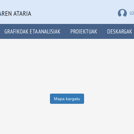
LO
GRAFIKOAK ETA ANALISIAK
PROIEKTUAK
DESKARGAK
Mapa kargatu