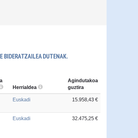
DE BIDERATZAILEA DUTENAK.
a
Agindutakoa
Herrialdea
guztira
Euskadi
15.958,43 €
Euskadi
32.475,25 €