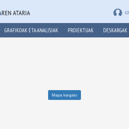
LO
GRAFIKOAK ETA ANALISIAK
PROIEKTUAK
DESKARGAK
Mapa kargatu