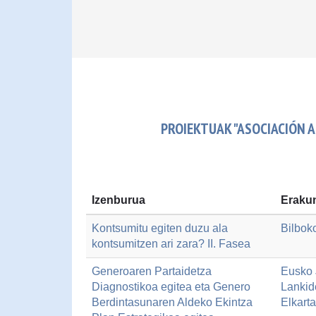
PROIEKTUAK "ASOCIACIÓN A
Izenburua
Erakun
Kontsumitu egiten duzu ala
Bilbok
kontsumitzen ari zara? II. Fasea
Generoaren Partaidetza
Eusko J
Diagnostikoa egitea eta Genero
Lankid
Berdintasunaren Aldeko Ekintza
Elkart