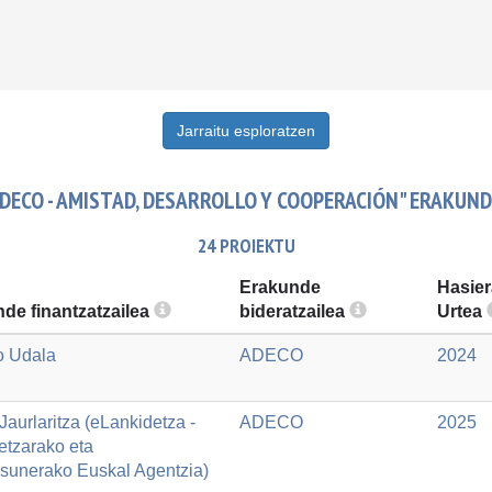
Jarraitu esploratzen
DECO - AMISTAD, DESARROLLO Y COOPERACIÓN" ERAKUN
24 PROIEKTU
Erakunde
Hasier
de finantzatzailea
bideratzailea
Urtea
o Udala
ADECO
2024
aurlaritza (eLankidetza -
ADECO
2025
etzarako eta
asunerako Euskal Agentzia)