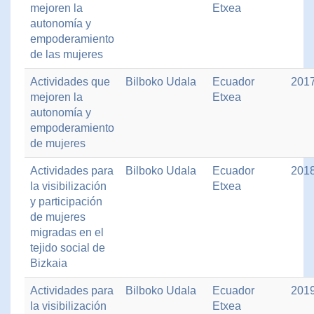
mejoren la
Etxea
autonomía y
empoderamiento
de las mujeres
Actividades que
Bilboko Udala
Ecuador
201
mejoren la
Etxea
autonomía y
empoderamiento
de mujeres
Actividades para
Bilboko Udala
Ecuador
201
la visibilización
Etxea
y participación
de mujeres
migradas en el
tejido social de
Bizkaia
Actividades para
Bilboko Udala
Ecuador
201
la visibilización
Etxea