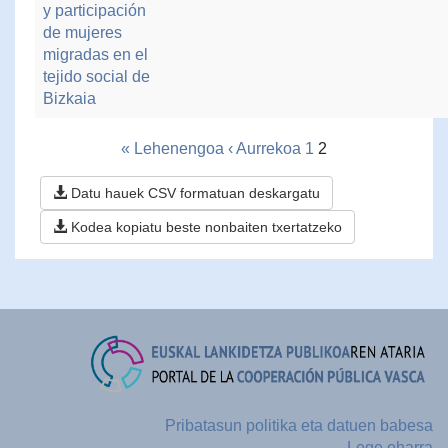
y participación
de mujeres
migradas en el
tejido social de
Bizkaia
« Lehenengoa
‹ Aurrekoa
1
2
Datu hauek CSV formatuan deskargatu
Kodea kopiatu beste nonbaiten txertatzeko
Pribatasun politika eta datuen babesa
Lege oharra