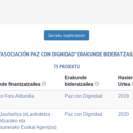
Jarraitu esploratzen
"ASOCIACIÓN PAZ CON DIGNIDAD" ERAKUNDE BIDERATZAI
75 PROIEKTU
Erakunde
Hasier
de finantzatzailea
bideratzailea
Urtea
ko Foru Aldundia
Paz con Dignidad
2019
aurlaritza (eLankidetza -
Paz con Dignidad
2020
etzarako eta
asunerako Euskal Agentzia)