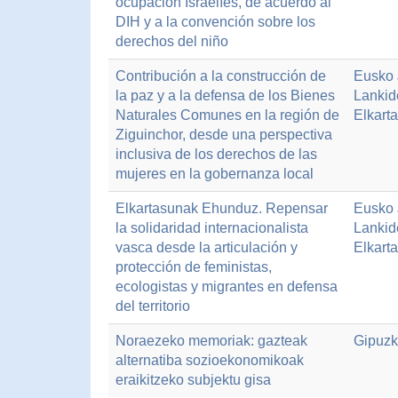
ocupación Israelíes, de acuerdo al
DIH y a la convención sobre los
derechos del niño
Contribución a la construcción de
Eusko J
la paz y a la defensa de los Bienes
Lankid
Naturales Comunes en la región de
Elkart
Ziguinchor, desde una perspectiva
inclusiva de los derechos de las
mujeres en la gobernanza local
Elkartasunak Ehunduz. Repensar
Eusko J
la solidaridad internacionalista
Lankid
vasca desde la articulación y
Elkart
protección de feministas,
ecologistas y migrantes en defensa
del territorio
Noraezeko memoriak: gazteak
Gipuzk
alternatiba sozioekonomikoak
eraikitzeko subjektu gisa