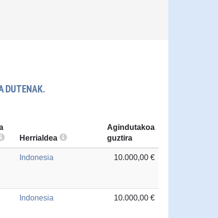
EA DUTENAK.
a
Agindutakoa
Herrialdea
guztira
Indonesia
10.000,00 €
Indonesia
10.000,00 €