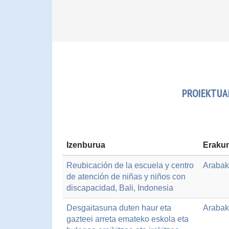
PROIEKTUAK
Izenburua
Erakun
Reubicación de la escuela y centro
Arabak
de atención de niñas y niños con
discapacidad, Bali, Indonesia
Desgaitasuna duten haur eta
Arabak
gazteei arreta emateko eskola eta