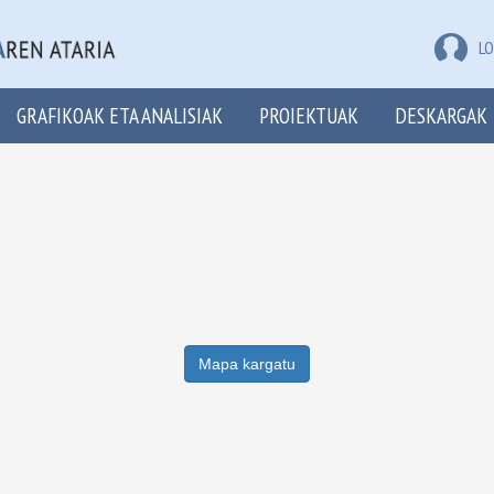
LO
GRAFIKOAK ETA ANALISIAK
PROIEKTUAK
DESKARGAK
Mapa kargatu