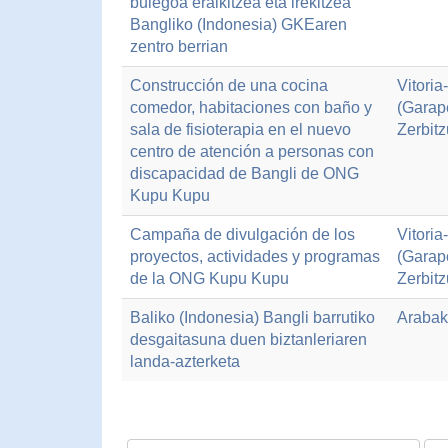
bulegoa eraikitzea eta irekitzea
Bangliko (Indonesia) GKEaren
zentro berrian
Construcción de una cocina
Vitori
comedor, habitaciones con baño y
(Garap
sala de fisioterapia en el nuevo
Zerbitz
centro de atención a personas con
discapacidad de Bangli de ONG
Kupu Kupu
Campaña de divulgación de los
Vitori
proyectos, actividades y programas
(Garap
de la ONG Kupu Kupu
Zerbitz
Baliko (Indonesia) Bangli barrutiko
Arabak
desgaitasuna duen biztanleriaren
landa-azterketa