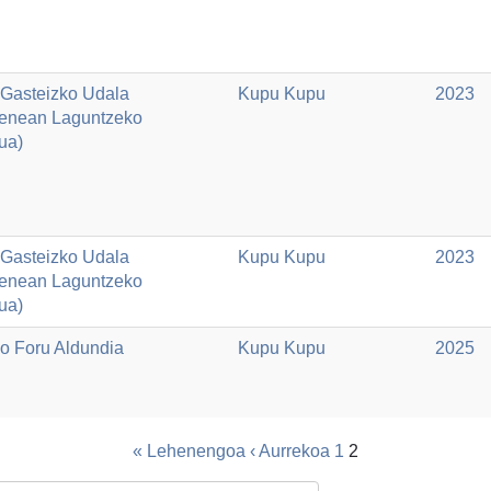
a-Gasteizko Udala
Kupu Kupu
2023
enean Laguntzeko
ua)
a-Gasteizko Udala
Kupu Kupu
2023
enean Laguntzeko
ua)
o Foru Aldundia
Kupu Kupu
2025
« Lehenengoa
‹ Aurrekoa
1
2