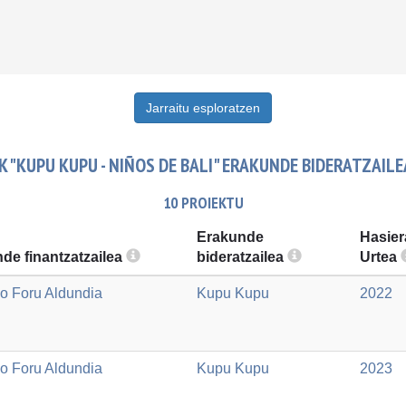
Jarraitu esploratzen
 "KUPU KUPU - NIÑOS DE BALI" ERAKUNDE BIDERATZAIL
10 PROIEKTU
Erakunde
Hasier
de finantzatzailea
bideratzailea
Urtea
o Foru Aldundia
Kupu Kupu
2022
o Foru Aldundia
Kupu Kupu
2023