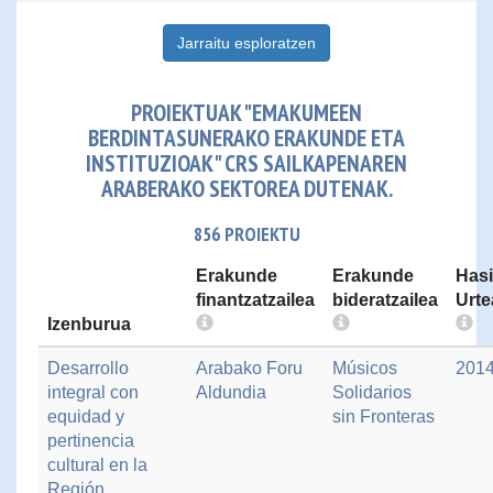
Jarraitu esploratzen
PROIEKTUAK "EMAKUMEEN
BERDINTASUNERAKO ERAKUNDE ETA
INSTITUZIOAK" CRS SAILKAPENAREN
ARABERAKO SEKTOREA DUTENAK.
856 PROIEKTU
Erakunde
Erakunde
Hasi
finantzatzailea
bideratzailea
Urte
Izenburua
Desarrollo
Arabako Foru
Músicos
201
integral con
Aldundia
Solidarios
equidad y
sin Fronteras
pertinencia
cultural en la
Región