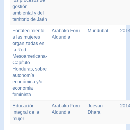
los procesos de
gestión
ambiental y del
territorio de Jaén
Fortalecimiento
Arabako Foru
Mundubat
201
a las mujeres
Aldundia
organizadas en
la Red
Mesoamericana-
Capítulo
Honduras, sobre
autonomía
económica y/o
economía
feminista
Educación
Arabako Foru
Jeevan
201
integral de la
Aldundia
Dhara
mujer