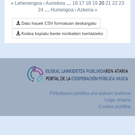
« Lehenengoa
‹ Aurrekoa
…
16
17
18
19
20
21
22
23
24
…
Hurrengoa ›
Azkena »
Datu hauek CSV formatuan deskargatu
Kodea kopiatu beste nonbaiten txertatzeko
Pribatasun politika eta datuen babesa
Lege oharra
Cookie politika