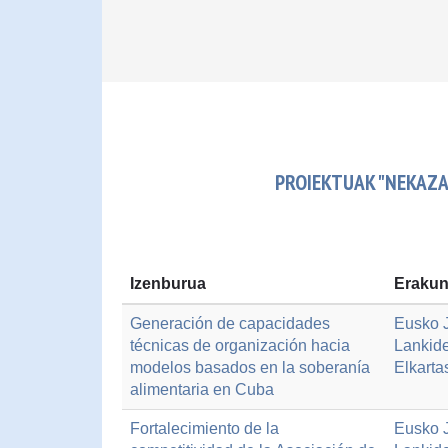
PROIEKTUAK "NEKAZA
Izenburua
Erakun
Generación de capacidades
Eusko J
técnicas de organización hacia
Lankide
modelos basados en la soberanía
Elkarta
alimentaria en Cuba
Fortalecimiento de la
Eusko J