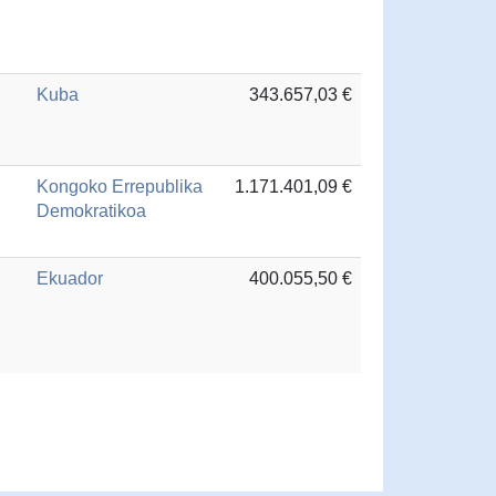
Kuba
343.657,03 €
Kongoko Errepublika
1.171.401,09 €
Demokratikoa
Ekuador
400.055,50 €