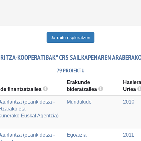
Jarraitu esploratzen
RITZA-KOOPERATIBAK" CRS SAILKAPENAREN ARABERAK
79 PROIEKTU
Erakunde
Hasier
de finantzatzailea
bideratzailea
Urtea
aurlaritza (eLankidetza -
Mundukide
2010
tzarako eta
sunerako Euskal Agentzia)
aurlaritza (eLankidetza -
Egoaizia
2011