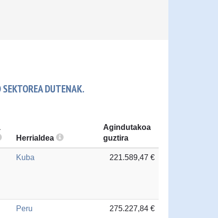
O SEKTOREA DUTENAK.
a
Agindutakoa
Herrialdea
guztira
Kuba
221.589,47 €
Peru
275.227,84 €