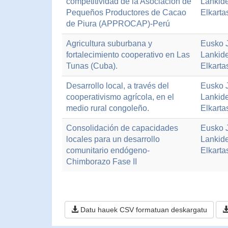
competitividad de la Asociación de
Lankide
Pequeños Productores de Cacao
Elkarta
de Piura (APPROCAP)-Perú
Agricultura suburbana y
Eusko J
fortalecimiento cooperativo en Las
Lankide
Tunas (Cuba).
Elkarta
Desarrollo local, a través del
Eusko J
cooperativismo agrícola, en el
Lankide
medio rural congoleño.
Elkarta
Consolidación de capacidades
Eusko J
locales para un desarrollo
Lankide
comunitario endógeno-
Elkarta
Chimborazo Fase II
Datu hauek CSV formatuan deskargatu