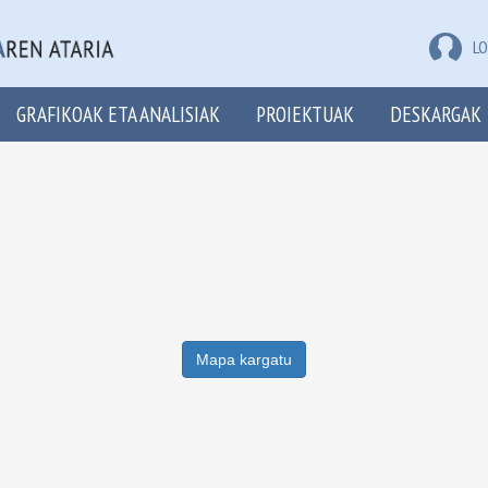
LO
GRAFIKOAK ETA ANALISIAK
PROIEKTUAK
DESKARGAK
Mapa kargatu