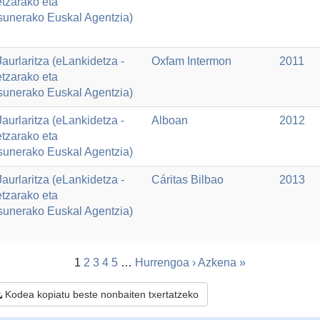
tzarako eta
sunerako Euskal Agentzia)
aurlaritza (eLankidetza -
Oxfam Intermon
2011
tzarako eta
sunerako Euskal Agentzia)
aurlaritza (eLankidetza -
Alboan
2012
tzarako eta
sunerako Euskal Agentzia)
aurlaritza (eLankidetza -
Cáritas Bilbao
2013
tzarako eta
sunerako Euskal Agentzia)
1
2
3
4
5
…
Hurrengoa ›
Azkena »
Kodea kopiatu beste nonbaiten txertatzeko