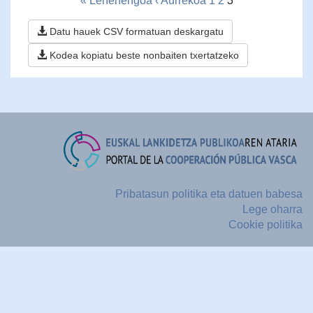
« Lehenengoa
‹ Aurrekoa
1
2
3
Datu hauek CSV formatuan deskargatu
Kodea kopiatu beste nonbaiten txertatzeko
Pribatasun politika eta datuen babesa
Lege oharra
Cookie politika