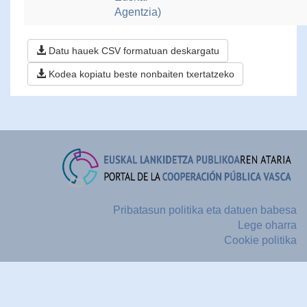
Agentzia)
Datu hauek CSV formatuan deskargatu
Kodea kopiatu beste nonbaiten txertatzeko
Pribatasun politika eta datuen babesa
Lege oharra
Cookie politika