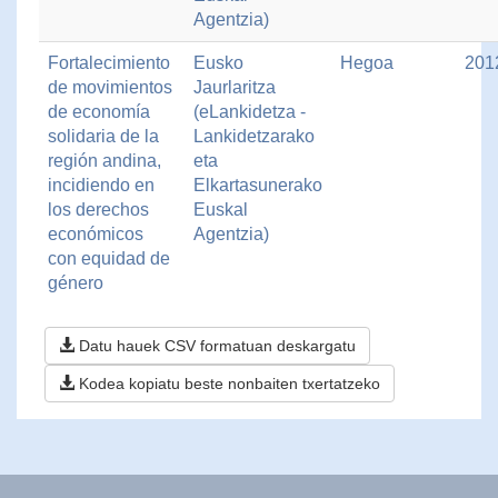
Agentzia)
Fortalecimiento
Eusko
Hegoa
201
de movimientos
Jaurlaritza
de economía
(eLankidetza -
solidaria de la
Lankidetzarako
región andina,
eta
incidiendo en
Elkartasunerako
los derechos
Euskal
económicos
Agentzia)
con equidad de
género
Datu hauek CSV formatuan deskargatu
Kodea kopiatu beste nonbaiten txertatzeko