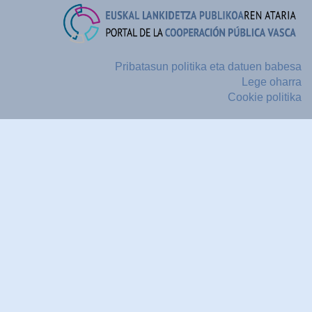
Pribatasun politika eta datuen babesa
Lege oharra
Cookie politika