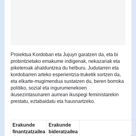
Proiektua Kordoban eta Jujuyn garatzen da, eta bi
probintzietako emakume indigenak, nekazariak eta
piketeroak ahalduntzea du helburu. Judutarren eta
kordobarren arteko esperientzia-truketik sortzen da,
eta elkarte-mugimendua sustatzen du, beren borroka
politiko, sozial eta ingurumenekoen
ikusezintasunaren aurrean ikuspegi feministarekin
prestatu, eztabaidatu eta hausnartzeko.
Erakunde
Erakunde
finantzatzailea
bideratzailea