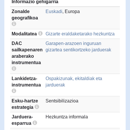
Informazio gehigarria
Zonalde
Euskadi
, Europa
geografikoa
Modalitatea
Gizarte eraldaketarako hezkuntza
DAC
Garapen-arazoen inguruan
sailkapenaren
gizartea sentikortzeko jarduerak
araberako
instrumentua
Lankidetza-
Ospakizunak, ekitaldiak eta
instrumentua
jarduerak
Esku-hartze
Sentsibilizazioa
estrategia
Jarduera-
Hezkuntza informala
esparrua