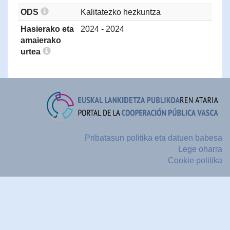
ODS
Kalitatezko hezkuntza
Hasierako eta
2024 - 2024
amaierako
urtea
Pribatasun politika eta datuen babesa
Lege oharra
Cookie politika