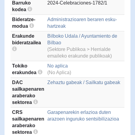
Barruko
2024-Celebraciones-1782/1
kodea
Bideratze-
Administrazioaren beraren esku-
modua
hartzeak
Erakunde
Bilboko Udala / Ayuntamiento de
bideratzailea
Bilbao
(Sektore Publikoa > Herrialde
emaileko erakunde publikoak)
Tokiko
No aplica
erakundea
(No Aplica)
DAC
Zehaztu gabeak / Sailkatu gabeak
sailkapenaren
araberako
sektorea
CRS
Garapenarekin erlazioa duten
sailkapenaren
arazoen inguruko sentsibilizazioa
araberako
sektorea