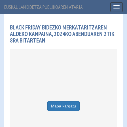
EUSKAL LANKIDETZA PUBLIKOAREN ATARIA
Toggl
naviga
BLACK FRIDAY BIDEZKO MERKATARITZAREN
ALDEKO KANPAINA, 2024KO ABENDUAREN 2TIK
8RA BITARTEAN
Mapa kargatu