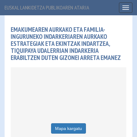
EUSKAL LANKIDETZA PUBLIKOAREN ATARIA
Toggl
naviga
EMAKUMEAREN AURKAKO ETA FAMILIA-
INGURUNEKO INDARKERIAREN AURKAKO
ESTRATEGIAK ETA EKINTZAK INDARTZEA,
TIQUIPAYA UDALERRIAN INDARKERIA
ERABILTZEN DUTEN GIZONEI ARRETA EMANEZ
Mapa kargatu