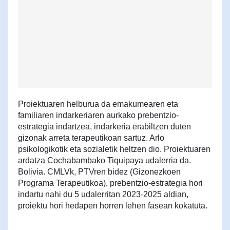
Proiektuaren helburua da emakumearen eta
familiaren indarkeriaren aurkako prebentzio-
estrategia indartzea, indarkeria erabiltzen duten
gizonak arreta terapeutikoan sartuz. Arlo
psikologikotik eta sozialetik heltzen dio. Proiektuaren
ardatza Cochabambako Tiquipaya udalerria da.
Bolivia. CMLVk, PTVren bidez (Gizonezkoen
Programa Terapeutikoa), prebentzio-estrategia hori
indartu nahi du 5 udalerritan 2023-2025 aldian,
proiektu hori hedapen horren lehen fasean kokatuta.