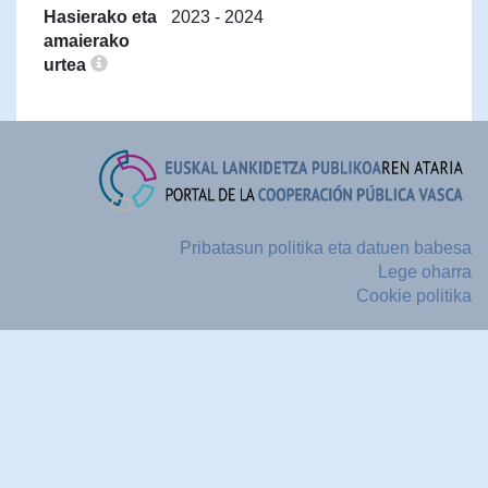
Hasierako eta
2023 - 2024
amaierako
urtea
Pribatasun politika eta datuen babesa
Lege oharra
Cookie politika