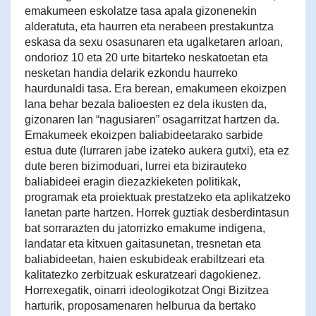
emakumeen eskolatze tasa apala gizonenekin
alderatuta, eta haurren eta nerabeen prestakuntza
eskasa da sexu osasunaren eta ugalketaren arloan,
ondorioz 10 eta 20 urte bitarteko neskatoetan eta
nesketan handia delarik ezkondu haurreko
haurdunaldi tasa. Era berean, emakumeen ekoizpen
lana behar bezala balioesten ez dela ikusten da,
gizonaren lan “nagusiaren” osagarritzat hartzen da.
Emakumeek ekoizpen baliabideetarako sarbide
estua dute (lurraren jabe izateko aukera gutxi), eta ez
dute beren bizimoduari, lurrei eta bizirauteko
baliabideei eragin diezazkieketen politikak,
programak eta proiektuak prestatzeko eta aplikatzeko
lanetan parte hartzen. Horrek guztiak desberdintasun
bat sorrarazten du jatorrizko emakume indigena,
landatar eta kitxuen gaitasunetan, tresnetan eta
baliabideetan, haien eskubideak erabiltzeari eta
kalitatezko zerbitzuak eskuratzeari dagokienez.
Horrexegatik, oinarri ideologikotzat Ongi Bizitzea
harturik, proposamenaren helburua da bertako