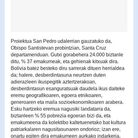
Proiektua San Pedro udalerrian gauzatuko da,
Obispo Santistevan probintzian, Santa Cruz
departamenduan. Gutxi gorabehera 24.000 biztanle
ditu, % 37 emakumeak, eta gehienak kitxuak dira.
Bolivia batez besteko diru sarrerak dituen herrialdea
da; halere, desberdintasuna neurtzen duten
adierazleen ikuspegitik aztertzerakoan,
desberdintasun esanguratsuak daudela ikus daiteke
eremu geografikoaren, egoera etnikoaren,
generoaren eta maila sozioekonomikoaren arabera.
Esku hartzeko eremua nagusiki landatarra da,
biztanleen % 55 pobrezia egoeran bizi da, eta
emakumeena da kolektibo kaltetuenetako bat kultura
patriarkalaren nagusitasunaren ondorioz; izan ere,
onartu egiten dira emakumeen aurkako indarkeria,