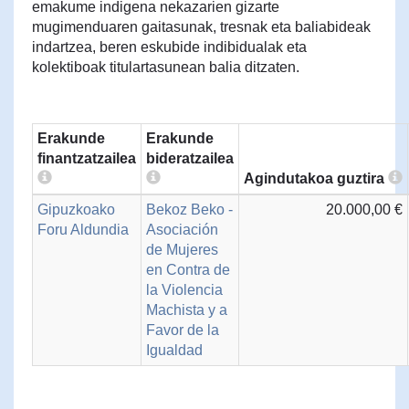
emakume indigena nekazarien gizarte
mugimenduaren gaitasunak, tresnak eta baliabideak
indartzea, beren eskubide indibidualak eta
kolektiboak titulartasunean balia ditzaten.
Erakunde
Erakunde
finantzatzailea
bideratzailea
Agindutakoa guztira
Gipuzkoako
Bekoz Beko -
20.000,00 €
Foru Aldundia
Asociación
de Mujeres
en Contra de
la Violencia
Machista y a
Favor de la
Igualdad