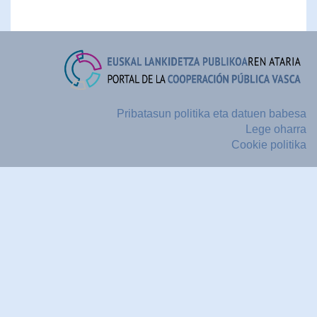
Pribatasun politika eta datuen babesa
Lege oharra
Cookie politika