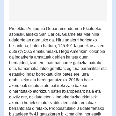
Proiektua Antioquia Departamenduaren Ekialdeko
azpieskualdeko San Carlos, Guarne eta Marinilla
udalerrietan garatuko da. Hiru udalerri horietako
biztanleria, batera hartura, 145.401 lagunek osatzen
dute (% 50,5 emakumeak). Hego Amerikan Kolonbia
da indarkeria armatuak gehien kaltetu duen
herrialdea, izan ere, hainbat barne gatazka pairatu
ditu, hamarnaka talde gerrillari, egitura paramilitar eta
estatuko indar borrokatu dira batez ere lurra
erabiltzeko eta berenganatzeko. 2016an bake
akordioak sinatuta ate bat ireki zaio bakean
oinarritutako etorkizun baten itxaropenari; hala eta
guztiz ere, ez dute etenik indarkeriazko ekintzek
akordio horiek sinatu ez dituzten talde armatuak
berrantolatu direlako. Proposatutako 3 udalerrietako
biztanleen % 41 gatazkaren biktima dira; horietatik