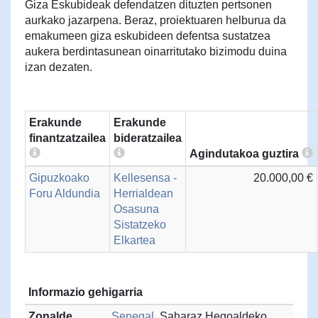
Giza Eskubideak defendatzen dituzten pertsonen
aurkako jazarpena. Beraz, proiektuaren helburua da
emakumeen giza eskubideen defentsa sustatzea
aukera berdintasunean oinarritutako bizimodu duina
izan dezaten.
Erakunde
Erakunde
finantzatzailea
bideratzailea
Agindutakoa guztira
Gipuzkoako
Kellesensa -
20.000,00 €
Foru Aldundia
Herrialdean
Osasuna
Sistatzeko
Elkartea
Informazio gehigarria
Zonalde
Senegal
, Saharaz Hegoaldeko