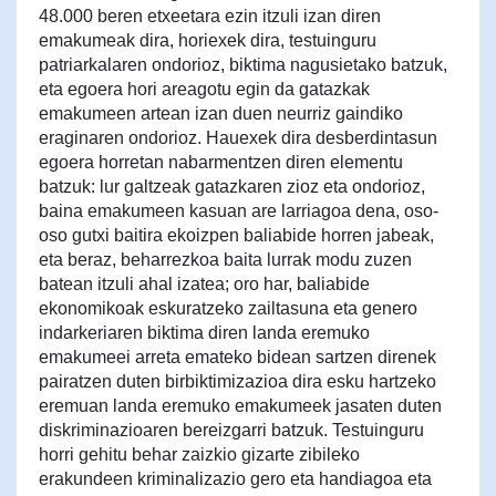
48.000 beren etxeetara ezin itzuli izan diren
emakumeak dira, horiexek dira, testuinguru
patriarkalaren ondorioz, biktima nagusietako batzuk,
eta egoera hori areagotu egin da gatazkak
emakumeen artean izan duen neurriz gaindiko
eraginaren ondorioz. Hauexek dira desberdintasun
egoera horretan nabarmentzen diren elementu
batzuk: lur galtzeak gatazkaren zioz eta ondorioz,
baina emakumeen kasuan are larriagoa dena, oso-
oso gutxi baitira ekoizpen baliabide horren jabeak,
eta beraz, beharrezkoa baita lurrak modu zuzen
batean itzuli ahal izatea; oro har, baliabide
ekonomikoak eskuratzeko zailtasuna eta genero
indarkeriaren biktima diren landa eremuko
emakumeei arreta emateko bidean sartzen direnek
pairatzen duten birbiktimizazioa dira esku hartzeko
eremuan landa eremuko emakumeek jasaten duten
diskriminazioaren bereizgarri batzuk. Testuinguru
horri gehitu behar zaizkio gizarte zibileko
erakundeen kriminalizazio gero eta handiagoa eta